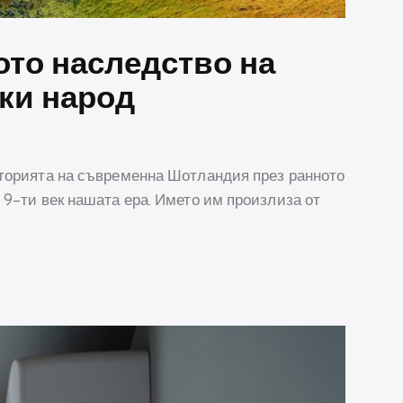
ото наследство на
ки народ
иторията на съвременна Шотландия през ранното
 9-ти век нашата ера. Името им произлиза от