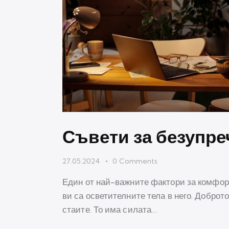
Съвети за безупре
27.05.2024
0
Comments
Един от най-важните фактори за комфор
ви са осветителните тела в него. Доброт
стаите. То има силата…