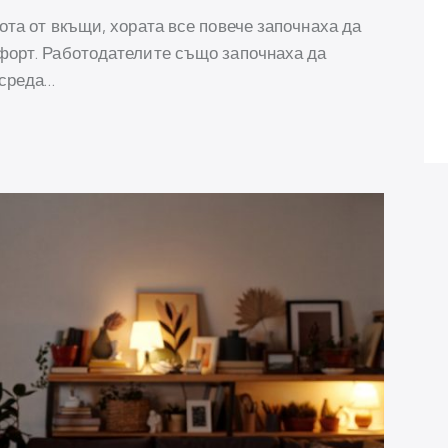
ота от вкъщи, хората все повече започнаха да
форт. Работодателите също започнаха да
 среда…