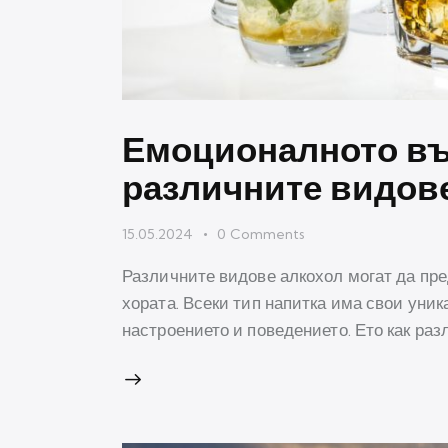
Емоционалното въ
различните видов
15.05.2024
0
Comments
Различните видове алкохол могат да пр
хората. Всеки тип напитка има свои уник
настроението и поведението. Ето как ра