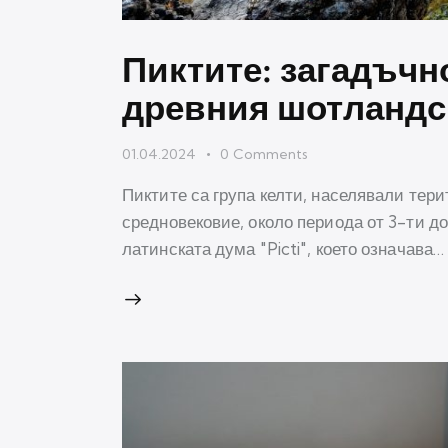
Пиктите: загадъчн
древния шотландс
01.04.2024
0
Comments
Пиктите са група келти, населявали тер
средновековие, около периода от 3-ти до
латинската дума "Picti", което означава…