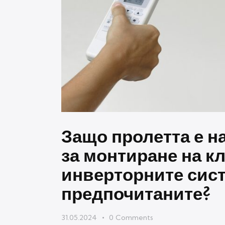
Защо пролетта е 
за монтиране на к
инверторните сист
предпочитаните?
31.05.2024
0
Comments