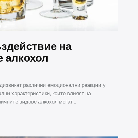
здействие на
е алкохол
едизвикат различни емоционални реакции у
ални характеристики, които влияят на
зличните видове алкохол могат…