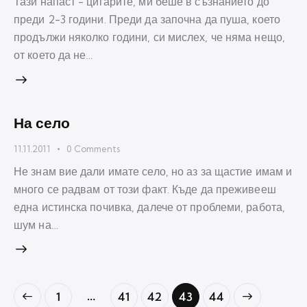
Тази напаст - цигарите, ми беше в съзнанието до
преди 2-3 години. Преди да започна да пуша, което
продължи няколко години, си мислех, че няма нещо,
от което да не…
На село
11.11.2011
0
Comments
Не знам вие дали имате село, но аз за щастие имам и
много се радвам от този факт. Къде да преживееш
една истинска почивка, далече от проблеми, работа,
шум на…
Разделяне
…
Page
1
Page
41
Page
42
>
Page
43
Page
44