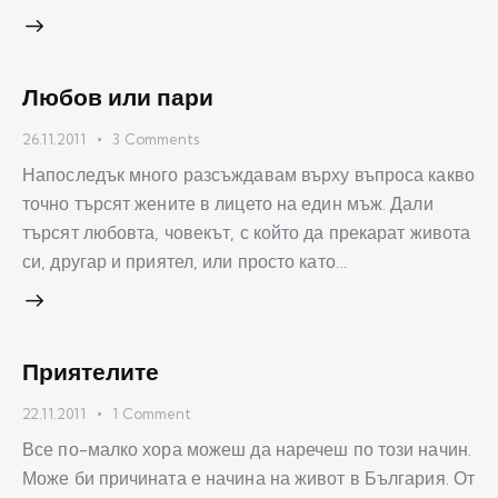
Любов или пари
26.11.2011
3
Comments
Напоследък много разсъждавам върху въпроса какво
точно търсят жените в лицето на един мъж. Дали
търсят любовта, човекът, с който да прекарат живота
си, другар и приятел, или просто като…
Приятелите
22.11.2011
1
Comment
Все по-малко хора можеш да наречеш по този начин.
Може би причината е начина на живот в България. От