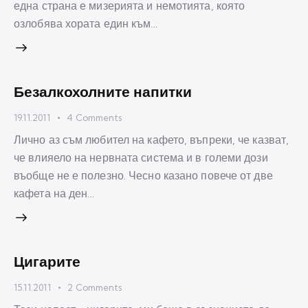
една страна е мизерията и немотията, която
озлобява хората един към…
Безалкохолните напитки
19.11.2011
4
Comments
Лично аз съм любител на кафето, въпреки, че казват,
че влияело на нервната система и в големи дози
въобще не е полезно. Чесно казано повече от две
кафета на ден…
Цигарите
15.11.2011
2
Comments