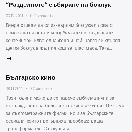
“Разделното” събиране на боклук
03.12.2011
0
Comments
Вчера отивам да си изхвърлям боклука и докато
прилежно си оставям торбичките по разделните
контейнери, идва една жена и най-нагло си хвърля
целия боклук в жълтия кош за пластмаса. Така…
Българско кино
30.11.2011
0
Comments
Тази година може да се нарече емблематична за
възраждането на българското кино изкуство. Не само
за дългометражните филми, но и за българските
сериали, които претърпяха преобразяваща
трансформация. От скучни и…