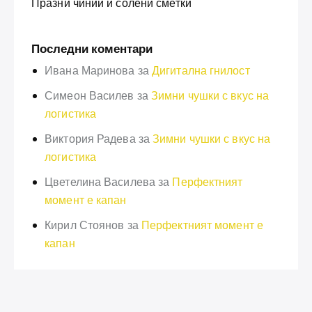
Празни чинии и солени сметки
Последни коментари
Ивана Маринова
за
Дигитална гнилост
Симеон Василев
за
Зимни чушки с вкус на
логистика
Виктория Радева
за
Зимни чушки с вкус на
логистика
Цветелина Василева
за
Перфектният
момент е капан
Кирил Стоянов
за
Перфектният момент е
капан