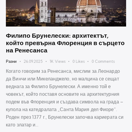
Филипо Брунелески: архитектът,
който превърна Флоренция в сърцето
на Ренесанса
Разни
26.09.2025
1K
Views
0
Likes
0
Comments
Когато говорим за Ренесанса, мислим за Леонардо
да Винчи или Микеланджело, но малцина се сещат
веднага за Филипо Брунелески. А именно той е
човекът, който поставя основите на архитектурния
подем във Флоренция и създава символа на града –
купола на катедралата „Санта Мария дел Фиоре“.
Роден през 1377 г., Брунелески започва кариерата си
като златар и…