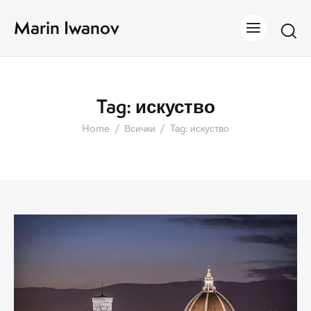
Marin Iwanov
Tag: искуство
Home
Всички
Tag: искуство