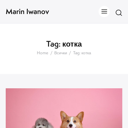
Marin Iwanov
Tag: котка
Home
Всички
Tag: котка