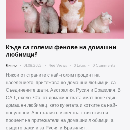
Къде са големи фенове на домашни
любимци?
Лично
01.08.2023
466
Views
0
Likes
0
Comments
Някои от страните с най-голям процент на
населението, притежаващо домашни любимци, са
Съединените щати, Австралия, Русия и Бразилия. В
САЩ около 70% от домакинствата имат поне един
домашен любимец, като кучетата и котките са най-
популярни. Австралия е известна с високия си
процент на притежатели на домашни любимци, а
същото важи и за Русия и Бразилия.…