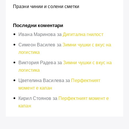
Празни чинии и солени сметки
Последни коментари
Ивана Маринова
за
Дигитална гнилост
Симеон Василев
за
Зимни чушки с вкус на
логистика
Виктория Радева
за
Зимни чушки с вкус на
логистика
Цветелина Василева
за
Перфектният
момент е капан
Кирил Стоянов
за
Перфектният момент е
капан