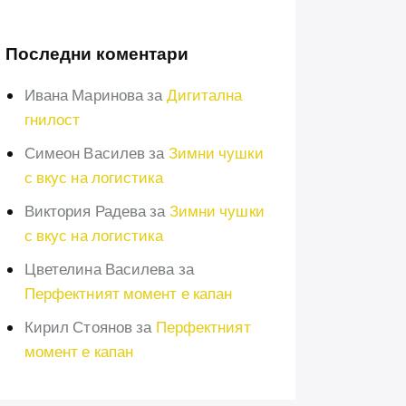
Последни коментари
Ивана Маринова
за
Дигитална
гнилост
Симеон Василев
за
Зимни чушки
с вкус на логистика
Виктория Радева
за
Зимни чушки
с вкус на логистика
Цветелина Василева
за
Перфектният момент е капан
Кирил Стоянов
за
Перфектният
момент е капан