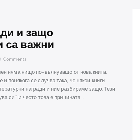
ди и защо
и са важни
0
Comments
мен няма нищо по-вълнуващо от нова книга.
 и понякога се случва така, че някои книги
итературни награди и ние разбираме защо. Тези
ува си“ и често това е причината…