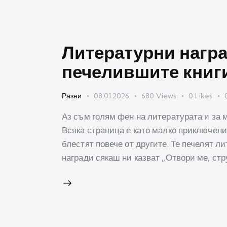
Литературни награ
печелившите книг
Разни
08.01.2026
680
Views
0
Likes
Аз съм голям фен на литературата и за 
Всяка страница е като малко приключение
блестят повече от другите. Те печелят л
награди сякаш ни казват „Отвори ме, стр