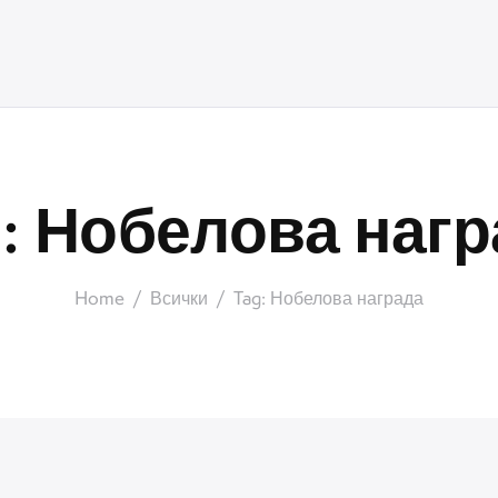
: Нобелова наг
Home
Всички
Tag: Нобелова награда