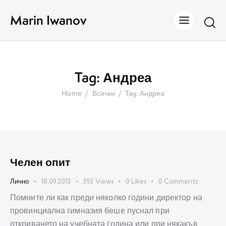
Marin Iwanov
Tag: Андреа
Home
Всички
Tag: Андреа
Челен опит
Лично
18.09.2013
393
Views
0
Likes
0
Comments
Помните ли как преди няколко години директор на
провинциална гимназия беше пуснал при
откриването на учебната година или при някакъв