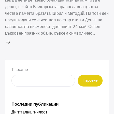
как да не знаят какво означава тази дата – това е
денят, в който Българската православна църква
чества паметта братята Кирил и Методий. На този ден
преди години се е чествал по стар стил и Денят на
славянската писменост, днешният 24 май. Освен
църковен празник обаче, съвсем символично…
Търсене
Търсене
Последни публикации
Дигитална гнилост