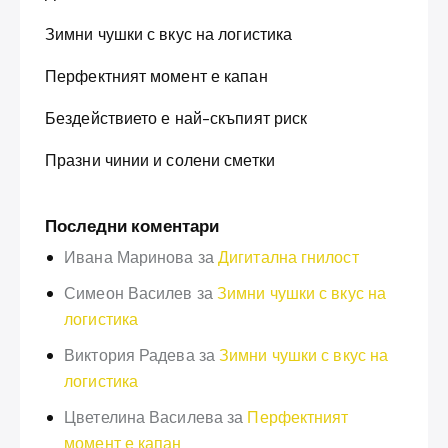
Зимни чушки с вкус на логистика
Перфектният момент е капан
Бездействието е най-скъпият риск
Празни чинии и солени сметки
Последни коментари
Ивана Маринова
за
Дигитална гнилост
Симеон Василев
за
Зимни чушки с вкус на
логистика
Виктория Радева
за
Зимни чушки с вкус на
логистика
Цветелина Василева
за
Перфектният
момент е капан