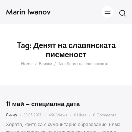
Marin Iwanov
Tag: Денят на славянската
писменост
Home
Всички
Tag: Денят на славянската...
11 май – специална дата
Лично
10.05.2013
496
Views
0
Likes
0
Comments
Хората, които са с хуманитарно образование, няма