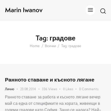
Marin Iwanov
Tag: градове
Home
Всички
Tag: градове
Ранното ставане и късното лягане
Лично
23.08.2014
336
Views
0
Likes
0
Comments
Ранното ставане за работа и късното лягане вечер
май са една от спецификите на хората, живеещи в
големи градове като София. Защо се налага? Най-