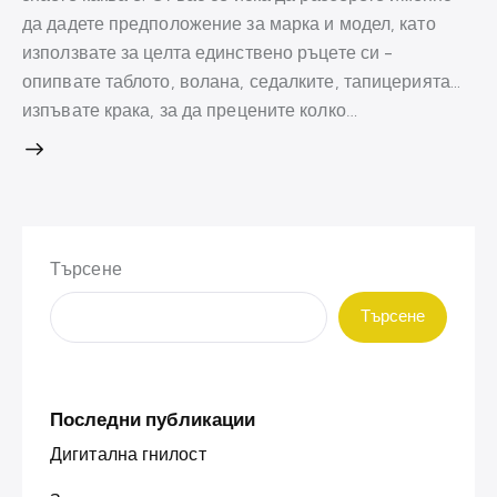
да дадете предположение за марка и модел, като
използвате за целта единствено ръцете си -
опипвате таблото, волана, седалките, тапицерията...
изпъвате крака, за да прецените колко…
Търсене
Търсене
Последни публикации
Дигитална гнилост