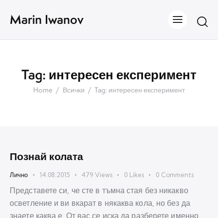
Marin Iwanov
Tag: интересен експеримент
Home
Всички
Tag: интересен експеримент
Познай колата
Лично
14.08.2015
479
Views
0
Likes
0
Comments
Представете си, че сте в тъмна стая без никакво
осветление и ви вкарат в някаква кола, но без да
знаете каква е. От вас се иска да разберете именно