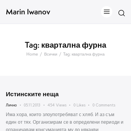
Marin Iwanov
Tag: квартална фурна
Home
Всички
Tag: квартална фурна
Истинските неща
Лично
05.11.2013
454
Views
0
Likes
0
Comments
Има хора, които злоупотребяват с хляб. И аз съм
един от тях. Организирам се в определени периоди и
ограничавам консумацията му до някакви