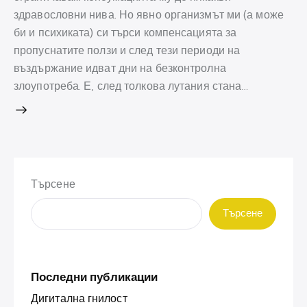
здравословни нива. Но явно организмът ми (а може
би и психиката) си търси компенсацията за
пропуснатите ползи и след тези периоди на
въздържание идват дни на безконтролна
злоупотреба. Е, след толкова лутания стана…
Търсене
Търсене
Последни публикации
Дигитална гнилост