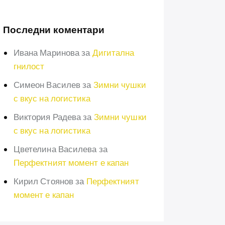
Последни коментари
Ивана Маринова
за
Дигитална
гнилост
Симеон Василев
за
Зимни чушки
с вкус на логистика
Виктория Радева
за
Зимни чушки
с вкус на логистика
Цветелина Василева
за
Перфектният момент е капан
Кирил Стоянов
за
Перфектният
момент е капан