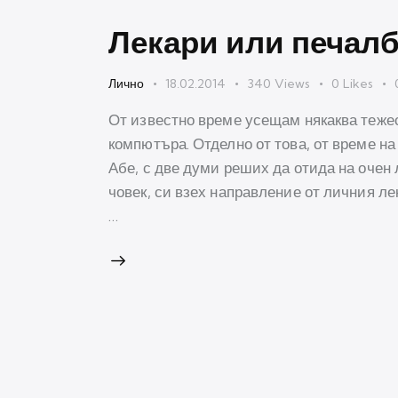
Лекари или печал
Лично
18.02.2014
340
Views
0
Likes
От известно време усещам някаква тежес
компютъра. Отделно от това, от време на
Абе, с две думи реших да отида на очен 
човек, си взех направление от личния ле
…