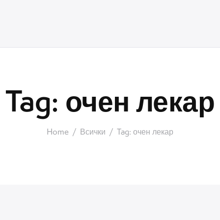
Tag: очен лекар
Home
Всички
Tag: очен лекар