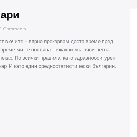
бари
0
Comments
т в очите – вярно прекарвам доста време пред
 време ми се появяват някакви мъгляви петна.
лекар. По всички правила, като здравноосигурен
кар. И като един средностатистически българин,