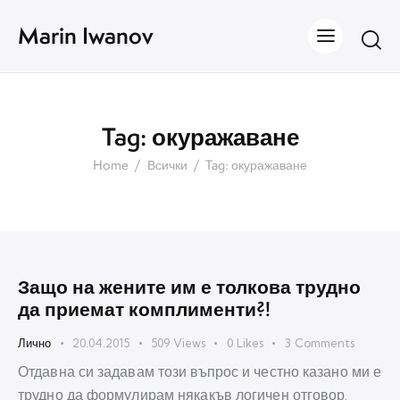
Marin Iwanov
Tag: окуражаване
Home
Всички
Tag: окуражаване
Защо на жените им е толкова трудно
да приемат комплименти?!
Лично
20.04.2015
509
Views
0
Likes
3
Comments
Отдавна си задавам този въпрос и честно казано ми е
трудно да формулирам някакъв логичен отговор.