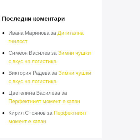
Последни коментари
Ивана Маринова
за
Дигитална
гнилост
Симеон Василев
за
Зимни чушки
с вкус на логистика
Виктория Радева
за
Зимни чушки
с вкус на логистика
Цветелина Василева
за
Перфектният момент е капан
Кирил Стоянов
за
Перфектният
момент е капан