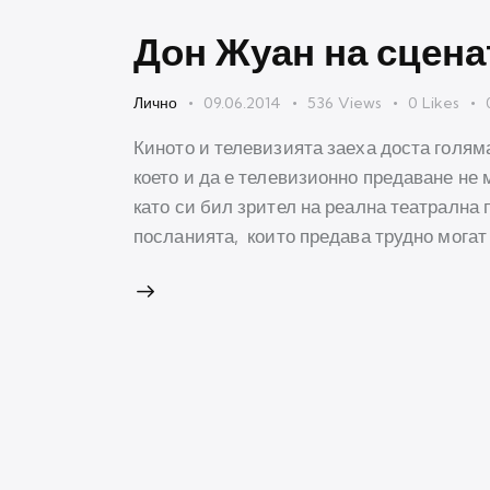
Дон Жуан на сцена
Лично
09.06.2014
536
Views
0
Likes
Киното и телевизията заеха доста голям
което и да е телевизионно предаване не 
като си бил зрител на реална театрална 
посланията, които предава трудно могат