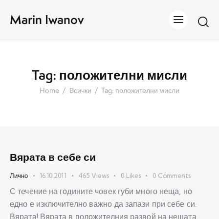
Marin Iwanov
Tag: положителни мисли
Home
Всички
Tag: положителни мисли
Вярата в себе си
Лично
16.10.2011
465
Views
0
Likes
0
Comments
С течение на годините човек губи много неща, но
едно е изключително важно да запази при себе си.
Вярата! Вярата в положителния развой на нещата,