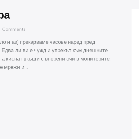
ра
0
Comments
сло и аз) прекарваме часове наред пред
. Едва ли ви е чужд и упрекът към днешните
, а киснат вкъщи с вперени очи в мониторите.
те мрежи и…