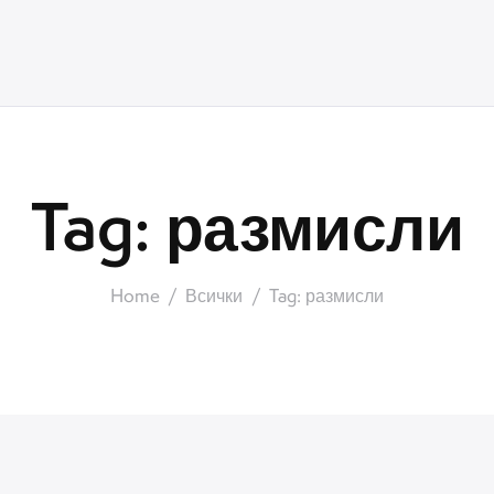
Tag: размисли
Home
Всички
Tag: размисли