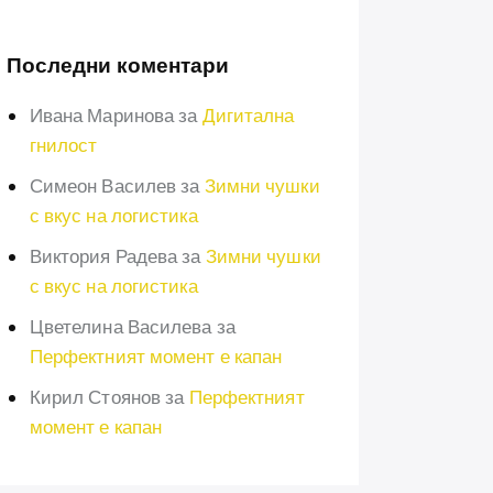
Последни коментари
Ивана Маринова
за
Дигитална
гнилост
Симеон Василев
за
Зимни чушки
с вкус на логистика
Виктория Радева
за
Зимни чушки
с вкус на логистика
Цветелина Василева
за
Перфектният момент е капан
Кирил Стоянов
за
Перфектният
момент е капан