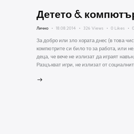
Детето & компютъ
Лично
18.08.2014
326
Views
0
Likes
За добро или зло хората днес (в това чи
компютрите си било то за работа, или не
деца, че вече не излизат да играят навън
Разцъкват игри, не излизат от социални