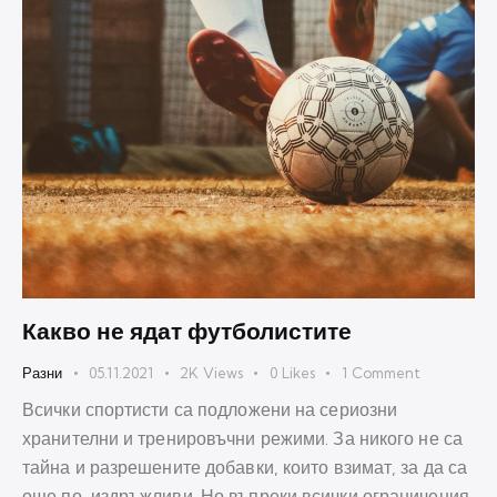
Какво не ядат футболистите
Разни
05.11.2021
2K
Views
0
Likes
1
Comment
Всички спортисти са подложени на сериозни
хранителни и тренировъчни режими. За никого не са
тайна и разрешените добавки, които взимат, за да са
още по-издръжливи. Но въпреки всички ограничения