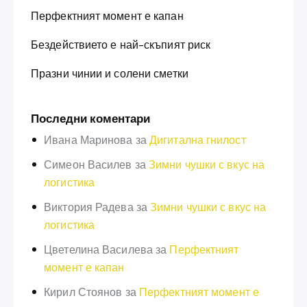
Перфектният момент е капан
Бездействието е най-скъпият риск
Празни чинии и солени сметки
Последни коментари
Ивана Маринова
за
Дигитална гнилост
Симеон Василев
за
Зимни чушки с вкус на
логистика
Виктория Радева
за
Зимни чушки с вкус на
логистика
Цветелина Василева
за
Перфектният
момент е капан
Кирил Стоянов
за
Перфектният момент е