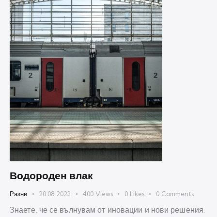
Водороден влак
Разни
20.08.2022
400
Views
0
Likes
0
Comments
Знаете, че се вълнувам от иновации и нови решения.