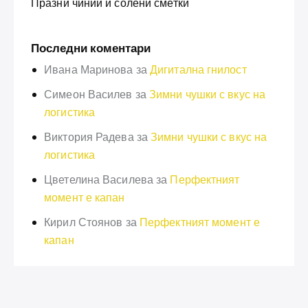
Празни чинии и солени сметки
Последни коментари
Ивана Маринова
за
Дигитална гнилост
Симеон Василев
за
Зимни чушки с вкус на
логистика
Виктория Радева
за
Зимни чушки с вкус на
логистика
Цветелина Василева
за
Перфектният
момент е капан
Кирил Стоянов
за
Перфектният момент е
капан