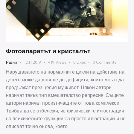
Фотоапаратът и кристалът
Разни
12.11.2019
419
Views
0
Likes
0
Comments
Нарушаването на нормалните цикли на действие на
детето може да доведе до дефицити, които могат да
продължат през целия му живот. Някои автори
наричат такъв тип вмешателство репресия. Същите
автори наричат произтичащите от това комплекси .
Трябва да се отбележи, че физическите илюстрации
на психическите функции са просто илюстрации и не
описват точно онова, което…