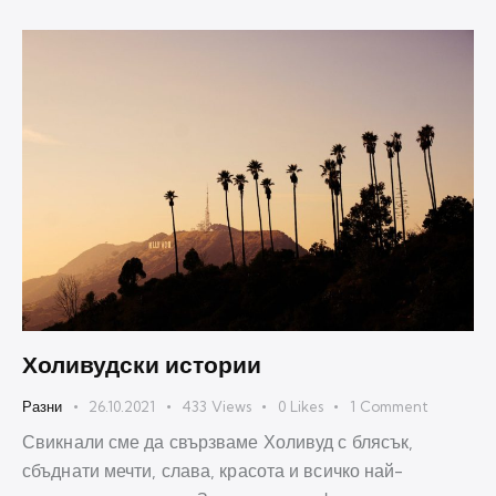
Холивудски истории
Разни
26.10.2021
433
Views
0
Likes
1
Comment
Свикнали сме да свързваме Холивуд с блясък,
сбъднати мечти, слава, красота и всичко най-