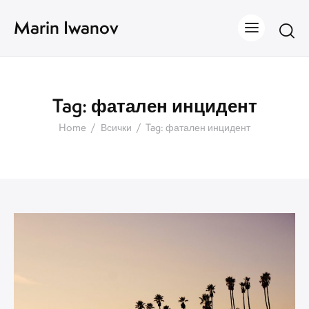
Marin Iwanov
Tag: фатален инцидент
Home
Всички
Tag: фатален инцидент