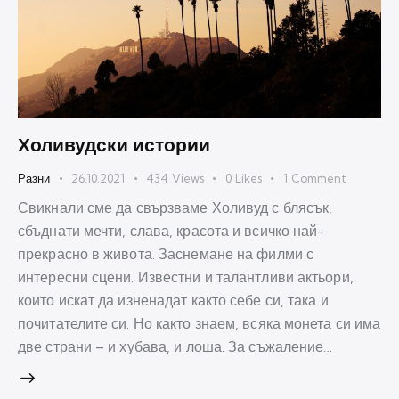
Холивудски истории
Разни
26.10.2021
434
Views
0
Likes
1
Comment
Свикнали сме да свързваме Холивуд с блясък,
сбъднати мечти, слава, красота и всичко най-
прекрасно в живота. Заснемане на филми с
интересни сцени. Известни и талантливи актьори,
които искат да изненадат както себе си, така и
почитателите си. Но както знаем, всяка монета си има
две страни – и хубава, и лоша. За съжаление…