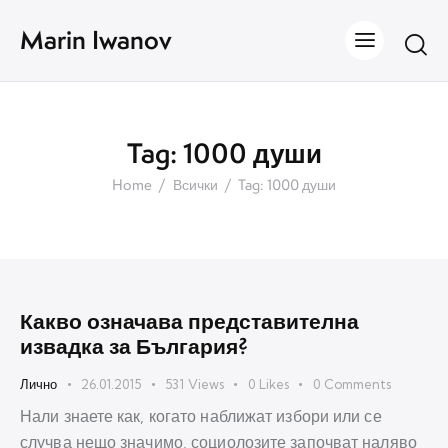
Marin Iwanov
Tag: 1000 души
Home
Всички
Tag: 1000 души
Какво означава представителна
извадка за България?
Лично
26.01.2015
531
Views
0
Likes
0
Comments
Нали знаете как, когато наближат избори или се
случва нещо значимо, социолозите започват наляво