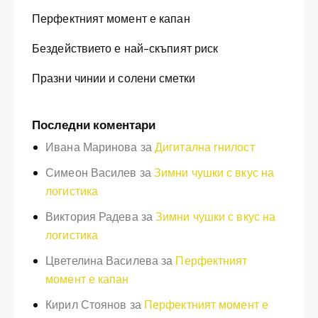
Перфектният момент е капан
Бездействието е най-скъпият риск
Празни чинии и солени сметки
Последни коментари
Ивана Маринова
за
Дигитална гнилост
Симеон Василев
за
Зимни чушки с вкус на
логистика
Виктория Радева
за
Зимни чушки с вкус на
логистика
Цветелина Василева
за
Перфектният
момент е капан
Кирил Стоянов
за
Перфектният момент е