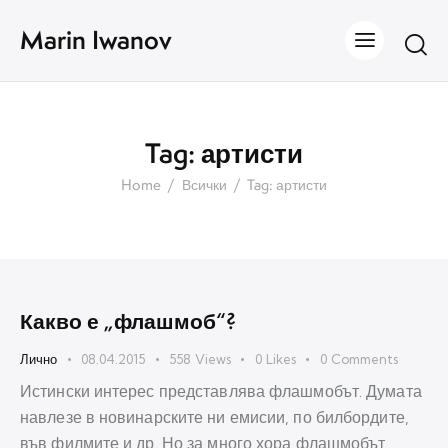
Marin Iwanov
Tag: артисти
Home
Всички
Tag: артисти
Какво е „флашмоб“?
Лично
08.04.2015
558
Views
0
Likes
0
Comments
Истински интерес представлява флашмобът. Думата
навлезе в новинарските ни емисии, по билбордите,
във филмите и др. Но за много хора флашмобът