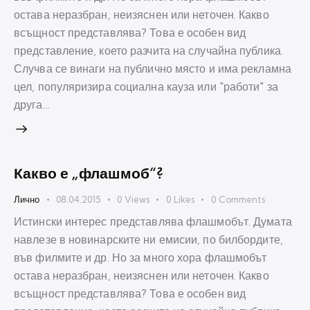
остава неразбран, неизяснен или неточен. Какво
всъщност представлява? Това е особен вид
представление, което разчита на случайна публика.
Случва се винаги на публично място и има рекламна
цел, популяризира социална кауза или "работи" за
друга…
Какво е „флашмоб“?
Лично
08.04.2015
0
Views
0
Likes
0
Comments
Истински интерес представлява флашмобът. Думата
навлезе в новинарските ни емисии, по билбордите,
във филмите и др. Но за много хора флашмобът
остава неразбран, неизяснен или неточен. Какво
всъщност представлява? Това е особен вид