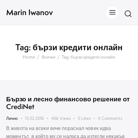
Marin Iwanov
Tag: бързи кредити онлайн
Home
Всички
Tag: бързи кредити онлайн
Бързо и лесно финансово решение от
CrediNet
Лично
13.02.2018
406
Views
0
Likes
0
Comments
В живота на всеки вече пораснал човек идва
моментът, в който му се налага да изтегли някакъв