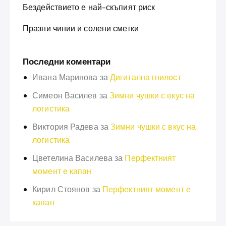
Бездействието е най-скъпият риск
Празни чинии и солени сметки
Последни коментари
Ивана Маринова
за
Дигитална гнилост
Симеон Василев
за
Зимни чушки с вкус на
логистика
Виктория Радева
за
Зимни чушки с вкус на
логистика
Цветелина Василева
за
Перфектният
момент е капан
Кирил Стоянов
за
Перфектният момент е
капан