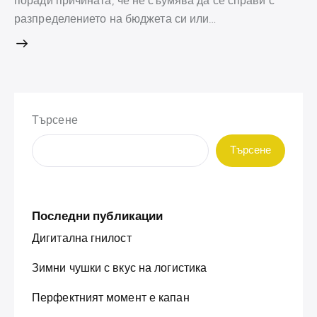
поради причината, че не съумява да се справи с
разпределението на бюджета си или…
Търсене
Търсене
Последни публикации
Дигитална гнилост
Зимни чушки с вкус на логистика
Перфектният момент е капан