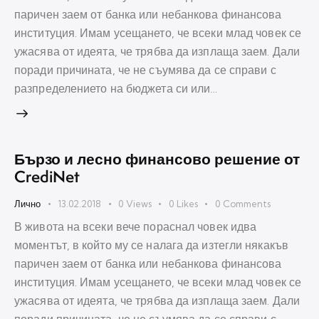
паричен заем от банка или небанкова финансова
институция. Имам усещането, че всеки млад човек се
ужасява от идеята, че трябва да изплаща заем. Дали
поради причината, че не съумява да се справи с
разпределението на бюджета си или…
Бързо и лесно финансово решение от
CrediNet
Лично
13.02.2018
0
Views
0
Likes
0
Comments
В живота на всеки вече пораснал човек идва
моментът, в който му се налага да изтегли някакъв
паричен заем от банка или небанкова финансова
институция. Имам усещането, че всеки млад човек се
ужасява от идеята, че трябва да изплаща заем. Дали