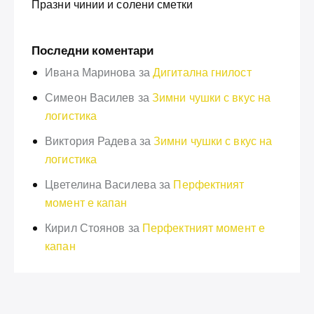
Празни чинии и солени сметки
Последни коментари
Ивана Маринова
за
Дигитална гнилост
Симеон Василев
за
Зимни чушки с вкус на
логистика
Виктория Радева
за
Зимни чушки с вкус на
логистика
Цветелина Василева
за
Перфектният
момент е капан
Кирил Стоянов
за
Перфектният момент е
капан