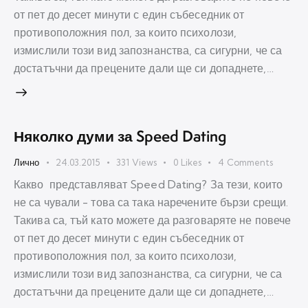
от пет до десет минути с един събеседник от
противоположния пол, за които психолози,
измислили този вид запознанства, са сигурни, че са
достатъчни да прецените дали ще си допаднете,…
Няколко думи за Speed Dating
Лично
24.03.2015
331
Views
0
Likes
4
Comments
Какво представляват Speed Dating? За тези, които
не са чували - това са така наречените бързи срещи.
Такива са, тъй като можете да разговаряте не повече
от пет до десет минути с един събеседник от
противоположния пол, за които психолози,
измислили този вид запознанства, са сигурни, че са
достатъчни да прецените дали ще си допаднете,…