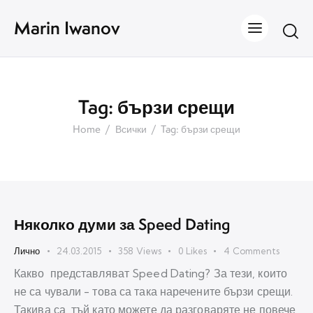
Marin Iwanov
Tag: бързи срещи
Home
Всички
Tag: бързи срещи
Няколко думи за Speed Dating
Лично
24.03.2015
358
Views
0
Likes
4
Comments
Какво представляват Speed Dating? За тези, които
не са чували - това са така наречените бързи срещи.
Такива са, тъй като можете да разговаряте не повече