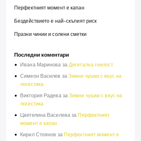
Перфектният момент е капан
Бездействието е най-скъпият риск
Празни чинии и солени сметки
Последни коментари
Ивана Маринова
за
Дигитална гнилост
Симеон Василев
за
Зимни чушки с вкус на
логистика
Виктория Радева
за
Зимни чушки с вкус на
логистика
Цветелина Василева
за
Перфектният
момент е капан
Кирил Стоянов
за
Перфектният момент е