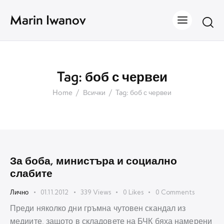
Marin Iwanov
Tag: боб с червеи
Home
Всички
Tag: боб с червеи
За боба, министъра и социално
слабите
Лично
01.11.2012
339
Views
0
Likes
0
Comments
Преди няколко дни гръмна чутовен скандал из
медиите, защото в складовете на БЧК бяха намерени