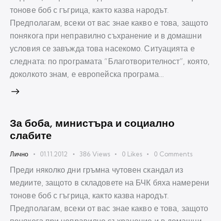
тонове боб с гъгрица, както казва народът.
Предполагам, всеки от вас знае какво е това, защото
понякога при неправилно съхранение и в домашни
условия се завъжда това насекомо. Ситуацията е
следната: по програмата “Благотворителност”, която,
доколкото знам, е европейска програма…
За боба, министъра и социално
слабите
Лично
01.11.2012
386
Views
0
Likes
0
Comments
Преди няколко дни гръмна чутовен скандал из
медиите, защото в складовете на БЧК бяха намерени
тонове боб с гъгрица, както казва народът.
Предполагам, всеки от вас знае какво е това, защото