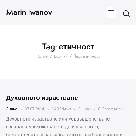
Marin Iwanov
Tag: етичност
Home
Всички
Tag: етичност
Духовното израстване
Лично
07.07.2014
348
Views
0
Likes
0
Comments
Духовното израстване или усъвършенстване
означава доближаването до извисеното,
божественото, и загърбването на злободневното и