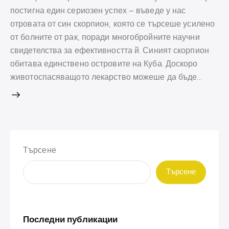
постигна един сериозен успех – въведе у нас
отровата от син скорпион, която се търсеше усилено
от болните от рак, поради многобройните научни
свидетелства за ефективността й. Синият скорпион
обитава единствено островите на Куба. Доскоро
животоспасяващото лекарство можеше да бъде…
Търсене
Търсене
Последни публикации