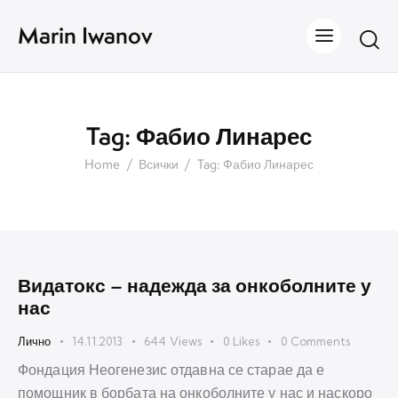
Marin Iwanov
Tag: Фабио Линарес
Home
Всички
Tag: Фабио Линарес
Видатокс – надежда за онкоболните у
нас
Лично
14.11.2013
644
Views
0
Likes
0
Comments
Фондация Неогенезис отдавна се старае да е
помощник в борбата на онкоболните у нас и наскоро