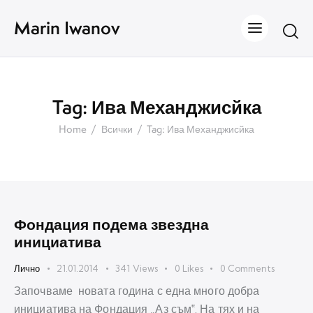
Marin Iwanov
Tag: Ива Механджисйка
Home
Всички
Tag: Ива Механджисйка
Фондация подема звездна
инициатива
Лично
21.01.2014
341
Views
0
Likes
0
Comments
Започваме новата година с една много добра
инициатива на Фондация „Аз съм‟. На тях и на