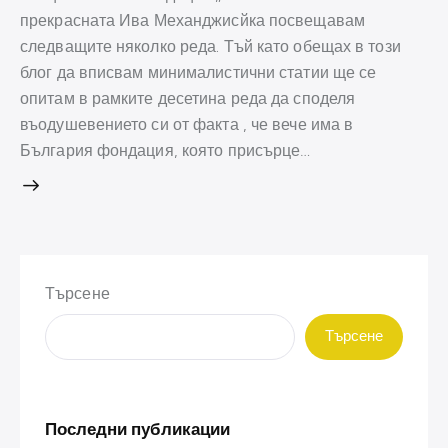
прекрасната Ива Механджисйка посвещавам
следващите няколко реда. Тъй като обещах в този
блог да вписвам минималистични статии ще се
опитам в рамките десетина реда да споделя
въодушевението си от факта , че вече има в
България фондация, която присърце…
Търсене
Търсене
Последни публикации