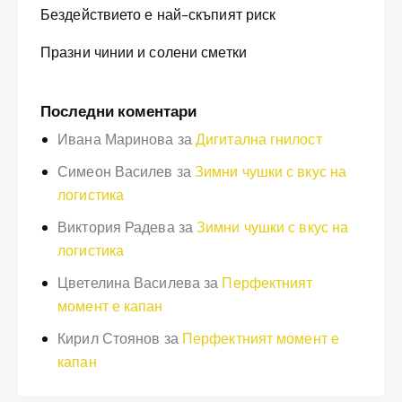
Бездействието е най-скъпият риск
Празни чинии и солени сметки
Последни коментари
Ивана Маринова
за
Дигитална гнилост
Симеон Василев
за
Зимни чушки с вкус на
логистика
Виктория Радева
за
Зимни чушки с вкус на
логистика
Цветелина Василева
за
Перфектният
момент е капан
Кирил Стоянов
за
Перфектният момент е
капан