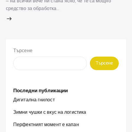
– на всички вече ни стана ясно, че те са мощно
средство за обработка…
Търсене
Търсене
Последни публикации
Дигитална гнилост
Зимни чушки с вкус на логистика
Перфектният момент е капан