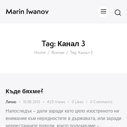
Marin Iwanov
Tag: Канал 3
Home
Всички
Tag: Канал 3
Къде бяхме?
Лично
10.08.2013
425
Views
0
Likes
0
Comments
Напоследък – дали заради като цяло изостреното ни
внимание към нередностите в държавата, или заради
непрестанните поводи, които получаваме –