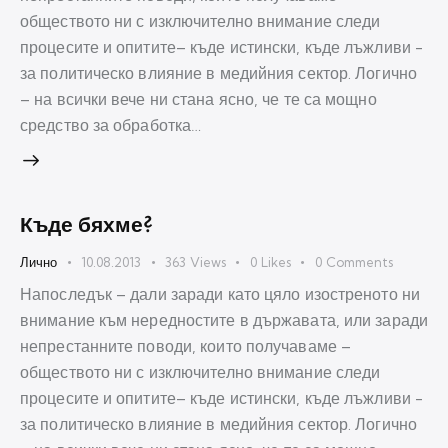
обществото ни с изключително внимание следи
процесите и опитите– къде истински, къде лъжливи -
за политическо влияние в медийния сектор. Логично
– на всички вече ни стана ясно, че те са мощно
средство за обработка…
Къде бяхме?
Лично
10.08.2013
363
Views
0
Likes
0
Comments
Напоследък – дали заради като цяло изостреното ни
внимание към нередностите в държавата, или заради
непрестанните поводи, които получаваме –
обществото ни с изключително внимание следи
процесите и опитите– къде истински, къде лъжливи -
за политическо влияние в медийния сектор. Логично