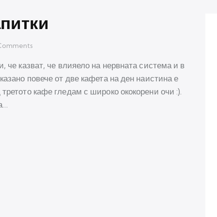
апитки
Comments
, че казват, че влияело на нервната система и в
казано повече от две кафета на ден наистина е
третото кафе гледам с широко ококорени очи :).
ва…