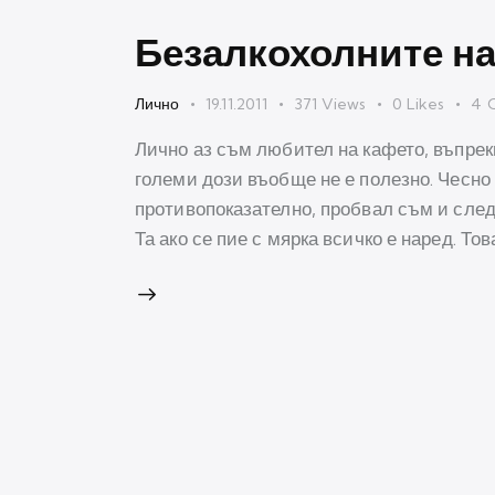
Безалкохолните н
Лично
19.11.2011
371
Views
0
Likes
4
Лично аз съм любител на кафето, въпреки
големи дози въобще не е полезно. Чесно 
противопоказателно, пробвал съм и след 
Та ако се пие с мярка всичко е наред. То