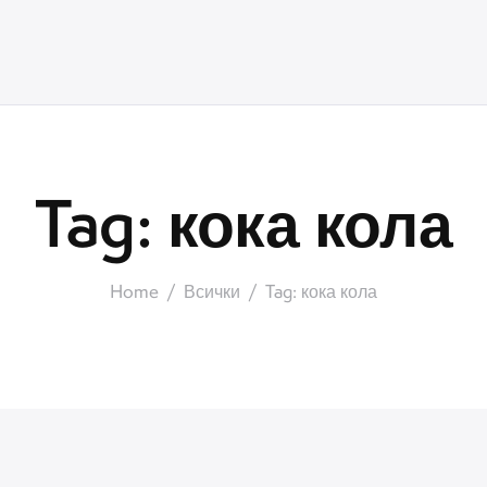
Tag: кока кола
Home
Всички
Tag: кока кола