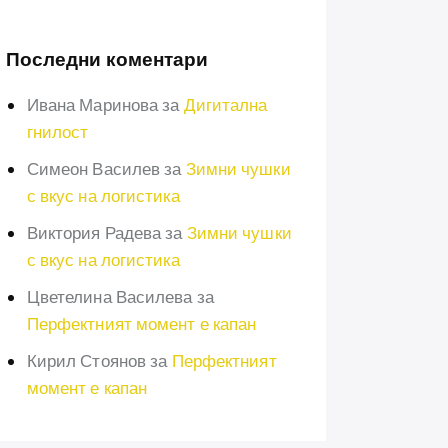
Последни коментари
Ивана Маринова
за
Дигитална
гнилост
Симеон Василев
за
Зимни чушки
с вкус на логистика
Виктория Радева
за
Зимни чушки
с вкус на логистика
Цветелина Василева
за
Перфектният момент е капан
Кирил Стоянов
за
Перфектният
момент е капан