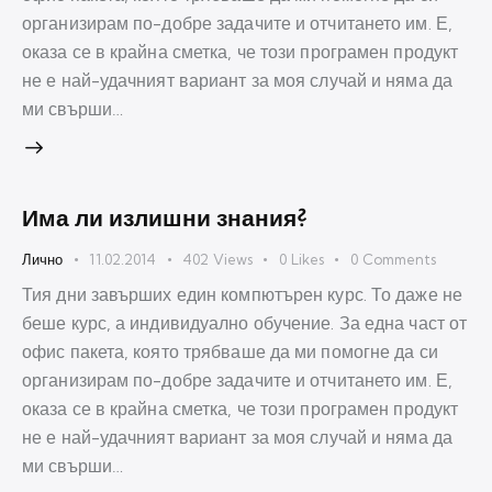
организирам по-добре задачите и отчитането им. Е,
оказа се в крайна сметка, че този програмен продукт
не е най-удачният вариант за моя случай и няма да
ми свърши…
Има ли излишни знания?
Лично
11.02.2014
402
Views
0
Likes
0
Comments
Тия дни завърших един компютърен курс. То даже не
беше курс, а индивидуално обучение. За една част от
офис пакета, която трябваше да ми помогне да си
организирам по-добре задачите и отчитането им. Е,
оказа се в крайна сметка, че този програмен продукт
не е най-удачният вариант за моя случай и няма да
ми свърши…