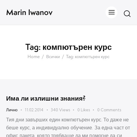
Marin Iwanov
Tag: компютърен курс
Home
Всички
Tag: компютърен курс
Има ли излишни знания?
Лично
11.02.2014
340
Views
0
Likes
0
Comments
Тия дни завърших един компютърен курс. То даже не
беше курс, а индивидуално обучение. За една част от
офис пакета, която трябваше да ми помогне да си