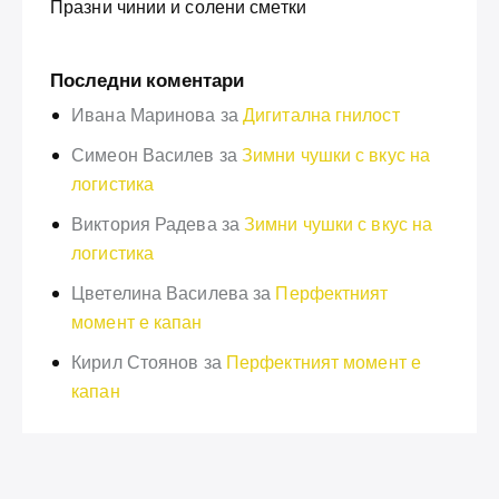
Празни чинии и солени сметки
Последни коментари
Ивана Маринова
за
Дигитална гнилост
Симеон Василев
за
Зимни чушки с вкус на
логистика
Виктория Радева
за
Зимни чушки с вкус на
логистика
Цветелина Василева
за
Перфектният
момент е капан
Кирил Стоянов
за
Перфектният момент е
капан