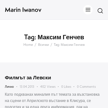
Marin Iwanov
Tag: Максим Генчев
Home
Всички
Tag: Максим Генчев
Филмът за Левски
Лично
13.04.2013
402
Views
0
Likes
0
Comments
Като подхванах миналия път темата за възстановка
на сцени от Априлското въстание в Клисура, се
подсетих и за една друга информация, пак на