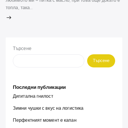
любимото ми – питка с масло, при това още докато е
топла, така…
Търсене
Търсене
Последни публикации
Дигитална гнилост
Зимни чушки с вкус на логистика
Перфектният момент е капан