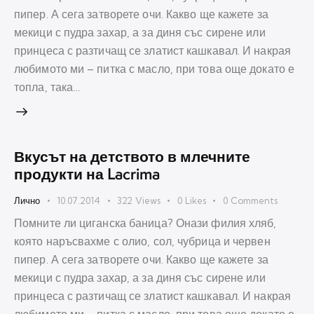
пипер. А сега затворете очи. Какво ще кажете за
мекици с пудра захар, а за диня със сирене или
принцеса с разтичащ се златист кашкавал. И накрая
любимото ми – питка с масло, при това още докато е
топла, така…
Вкусът на детството в млечните
продукти на Lacrima
Лично
10.07.2014
322
Views
0
Likes
0
Comments
Помните ли циганска баница? Онази филия хляб,
която наръсвахме с олио, сол, чубрица и червен
пипер. А сега затворете очи. Какво ще кажете за
мекици с пудра захар, а за диня със сирене или
принцеса с разтичащ се златист кашкавал. И накрая