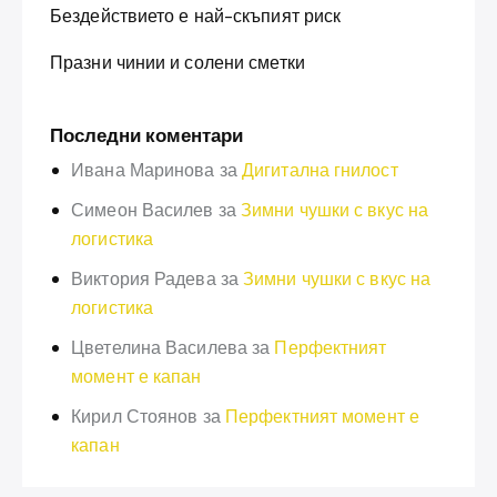
Бездействието е най-скъпият риск
Празни чинии и солени сметки
Последни коментари
Ивана Маринова
за
Дигитална гнилост
Симеон Василев
за
Зимни чушки с вкус на
логистика
Виктория Радева
за
Зимни чушки с вкус на
логистика
Цветелина Василева
за
Перфектният
момент е капан
Кирил Стоянов
за
Перфектният момент е
капан