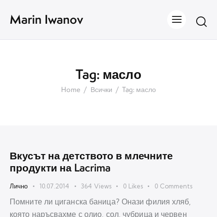
Marin Iwanov
Tag: масло
Home
Всички
Tag: масло
Вкусът на детството в млечните
продукти на Lacrima
Лично
10.07.2014
364
Views
0
Likes
0
Comments
Помните ли циганска баница? Онази филия хляб,
която наръсвахме с олио, сол, чубрица и червен