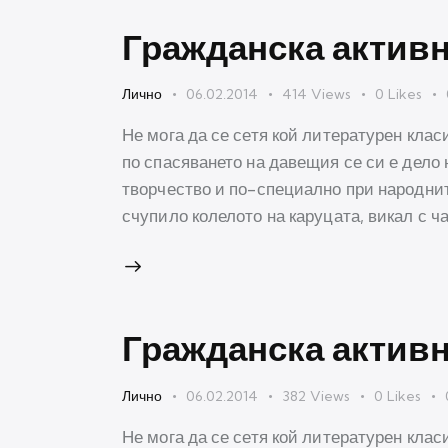
Гражданска актив
Лично
06.02.2014
414
Views
0
Likes
Не мога да се сетя кой литературен клас
по спасяването на давещия се си е дело 
творчество и по-специално при народните
счупило колелото на каруцата, викал с ч
Гражданска актив
Лично
06.02.2014
382
Views
0
Likes
Не мога да се сетя кой литературен клас