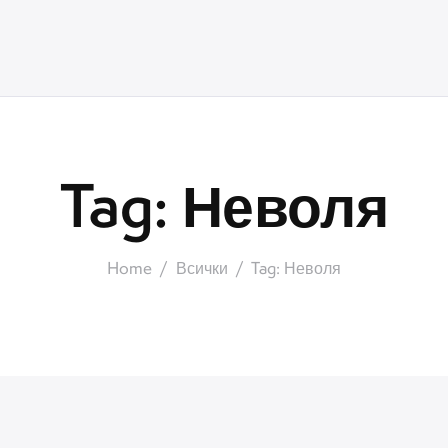
Tag: Неволя
Home
Всички
Tag: Неволя