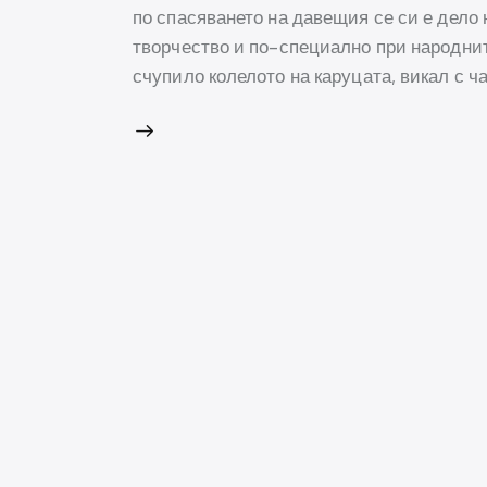
по спасяването на давещия се си е дело 
творчество и по-специално при народните
счупило колелото на каруцата, викал с ч