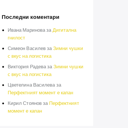
Последни коментари
Ивана Маринова
за
Дигитална
гнилост
Симеон Василев
за
Зимни чушки
с вкус на логистика
Виктория Радева
за
Зимни чушки
с вкус на логистика
Цветелина Василева
за
Перфектният момент е капан
Кирил Стоянов
за
Перфектният
момент е капан