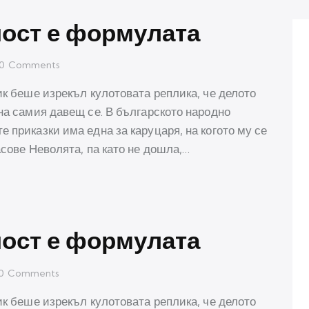
ност е формулата
0
Comments
ик беше изрекъл кулотовата реплика, че делото
на самия давещ се. В българското народно
 приказки има една за каруцаря, на когото му се
асове Неволята, па като не дошла,…
ност е формулата
0
Comments
ик беше изрекъл кулотовата реплика, че делото