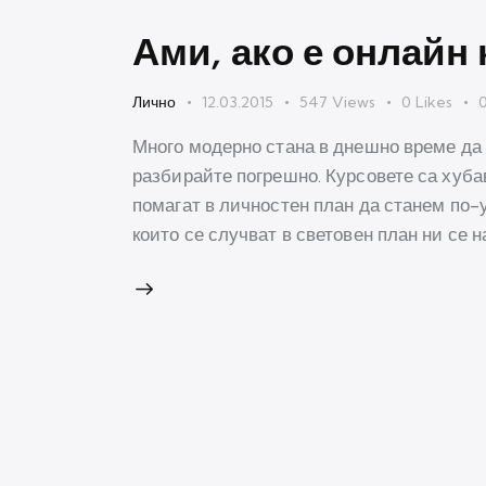
Ами, ако е онлайн 
Лично
12.03.2015
547
Views
0
Likes
Много модерно стана в днешно време да 
разбирайте погрешно. Курсовете са хубав
помагат в личностен план да станем по-
които се случват в световен план ни се н