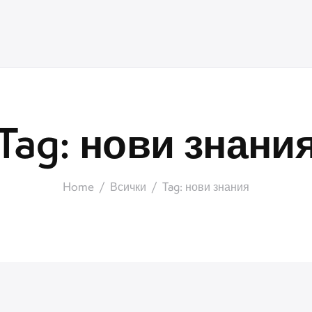
Tag: нови знани
Home
Всички
Tag: нови знания