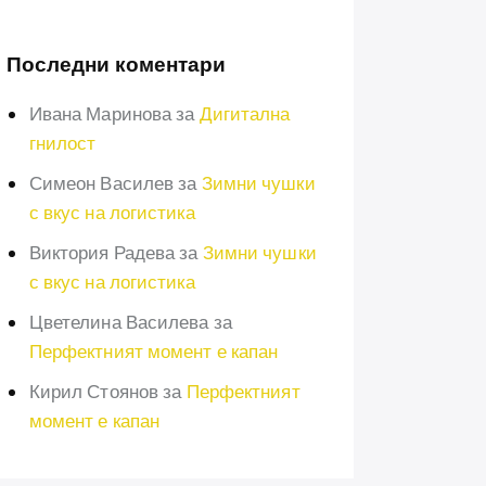
Последни коментари
Ивана Маринова
за
Дигитална
гнилост
Симеон Василев
за
Зимни чушки
с вкус на логистика
Виктория Радева
за
Зимни чушки
с вкус на логистика
Цветелина Василева
за
Перфектният момент е капан
Кирил Стоянов
за
Перфектният
момент е капан