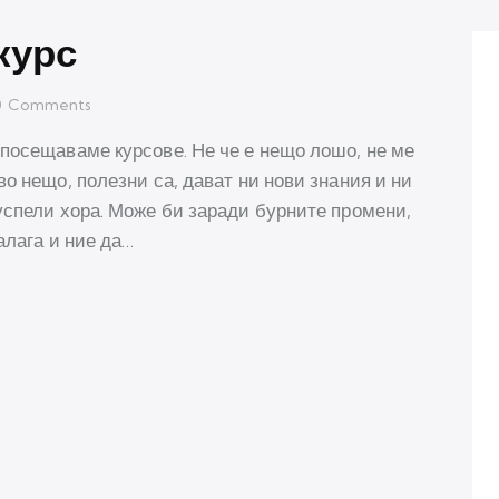
курс
0
Comments
посещаваме курсове. Не че е нещо лошо, не ме
о нещо, полезни са, дават ни нови знания и ни
успели хора. Може би заради бурните промени,
алага и ние да…