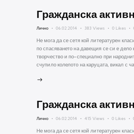
Гражданска актив
Лично
06.02.2014
383
Views
0
Likes
Не мога да се сетя кой литературен клас
по спасяването на давещия се си е дело 
творчество и по-специално при народните
счупило колелото на каруцата, викал с ч
Гражданска актив
Лично
06.02.2014
415
Views
0
Likes
Не мога да се сетя кой литературен клас