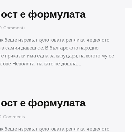
ност е формулата
0
Comments
ик беше изрекъл кулотовата реплика, че делото
на самия давещ се. В българското народно
 приказки има една за каруцаря, на когото му се
асове Неволята, па като не дошла,…
ност е формулата
0
Comments
ик беше изрекъл кулотовата реплика, че делото