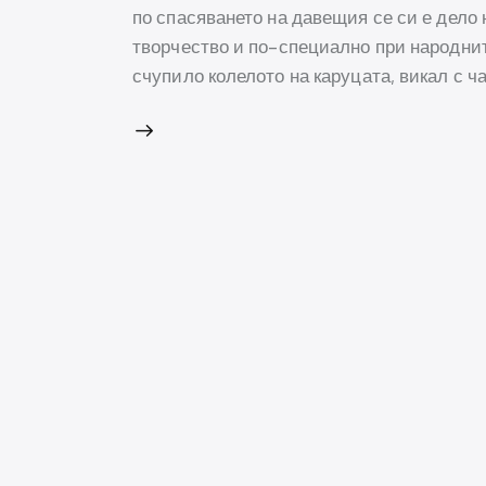
по спасяването на давещия се си е дело 
творчество и по-специално при народните
счупило колелото на каруцата, викал с ч