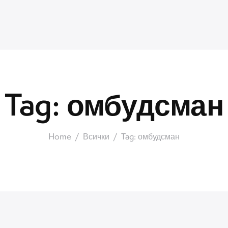
Tag: омбудсман
Home
Всички
Tag: омбудсман