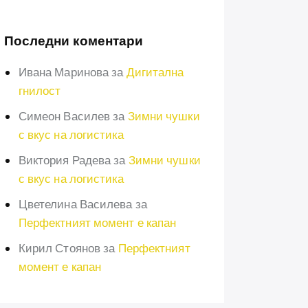
Последни коментари
Ивана Маринова
за
Дигитална
гнилост
Симеон Василев
за
Зимни чушки
с вкус на логистика
Виктория Радева
за
Зимни чушки
с вкус на логистика
Цветелина Василева
за
Перфектният момент е капан
Кирил Стоянов
за
Перфектният
момент е капан