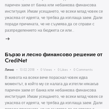
паричен заем от банка или небанкова финансова
институция. Имам усещането, че всеки млад човек се
ужасява от идеята, че трябва да изплаща заем. Дали
поради причината, че не съумява да се справи с
разпределението на бюджета си или…
Бързо и лесно финансово решение от
CrediNet
Лично
13.02.2018
0
Views
0
Likes
0
Comments
В живота на всеки вече пораснал човек идва
моментът, в който му се налага да изтегли някакъв
паричен заем от банка или небанкова финансова
институция. Имам усещането, че всеки млад човек се
ужасява от идеята, че трябва да изплаща заем. Дали