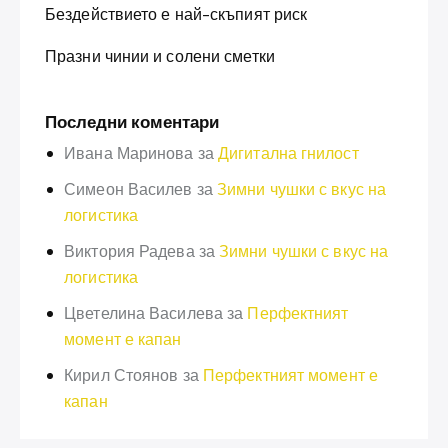
Бездействието е най-скъпият риск
Празни чинии и солени сметки
Последни коментари
Ивана Маринова
за
Дигитална гнилост
Симеон Василев
за
Зимни чушки с вкус на
логистика
Виктория Радева
за
Зимни чушки с вкус на
логистика
Цветелина Василева
за
Перфектният
момент е капан
Кирил Стоянов
за
Перфектният момент е
капан