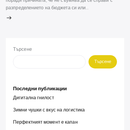
поради причината, че не съумява да се справи с
разпределението на бюджета си или…
Търсене
Търсене
Последни публикации
Дигитална гнилост
Зимни чушки с вкус на логистика
Перфектният момент е капан