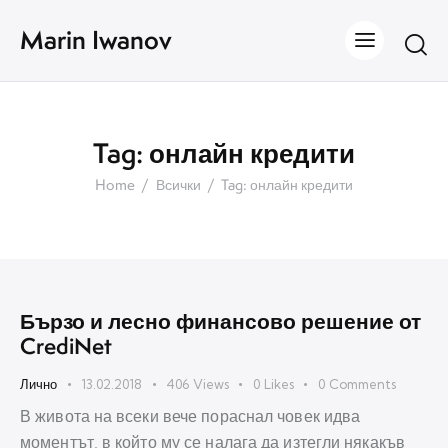
Marin Iwanov
Tag: онлайн кредити
Home
Всички
Tag: онлайн кредити
Бързо и лесно финансово решение от
CrediNet
Лично
13.02.2018
406
Views
0
Likes
0
Comments
В живота на всеки вече пораснал човек идва
моментът, в който му се налага да изтегли някакъв