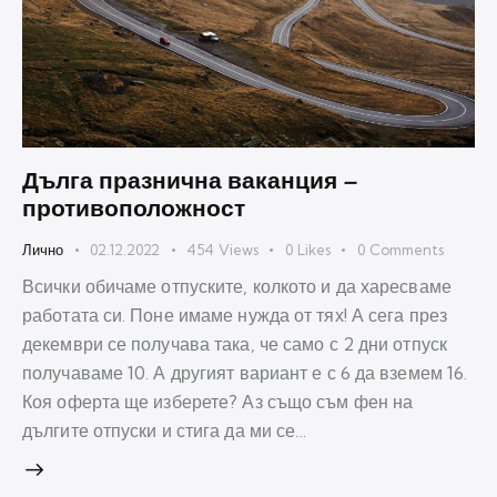
Дълга празнична ваканция –
противоположност
Лично
02.12.2022
454
Views
0
Likes
0
Comments
Всички обичаме отпуските, колкото и да харесваме
работата си. Поне имаме нужда от тях! А сега през
декември се получава така, че само с 2 дни отпуск
получаваме 10. А другият вариант е с 6 да вземем 16.
Коя оферта ще изберете? Аз също съм фен на
дългите отпуски и стига да ми се…