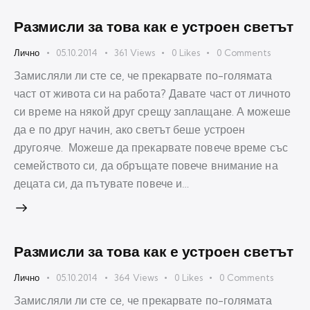
Размисли за това как е устроен светът
Лично
05.10.2014
361
Views
0
Likes
0
Comments
Замисляли ли сте се, че прекарвате по-голямата
част от живота си на работа? Давате част от личното
си време на някой друг срещу заплащане. А можеше
да е по друг начин, ако светът беше устроен
другояче. Можеше да прекарвате повече време със
семейството си, да обръщате повече внимание на
децата си, да пътувате повече и…
Размисли за това как е устроен светът
Лично
05.10.2014
364
Views
0
Likes
0
Comments
Замисляли ли сте се, че прекарвате по-голямата