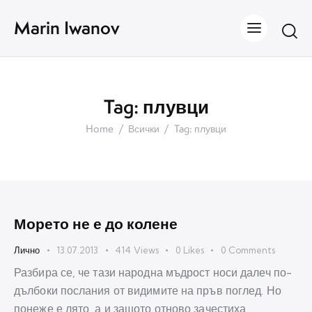
Marin Iwanov
Tag: плувци
Home
Всички
Tag: плувци
Морето не е до колене
Лично
13.07.2013
414
Views
0
Likes
0
Comments
Разбира се, че тази народна мъдрост носи далеч по-
дълбоки послания от видимите на пръв поглед. Но
понеже е лято, а и защото отново зачестиха