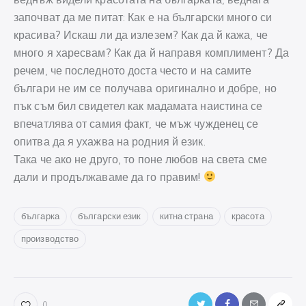
започват да ме питат: Как е на български много си
красива? Искаш ли да излезем? Как да й кажа, че
много я харесвам? Как да й направя комплимент? Да
речем, че последното доста често и на самите
българи не им се получава оригинално и добре, но
пък съм бил свидетел как мадамата наистина се
впечатлява от самия факт, че мъж чужденец се
опитва да я ухажва на родния й език.
Така че ако не друго, то поне любов на света сме
дали и продължаваме да го правим!
българка
български език
китна страна
красота
производство
0