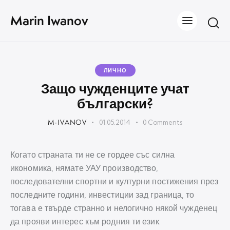
Marin Iwanov
ЛИЧНО
Защо чужденците учат
български?
M-IVANOV
01.05.2014
0
Comments
Когато страната ти не се гордее със силна
икономика, нямате УАУ производство,
последователни спортни и културни постижения през
последните години, инвестиции зад граница, то
тогава е твърде странно и нелогично някой чужденец
да прояви интерес към родния ти език.