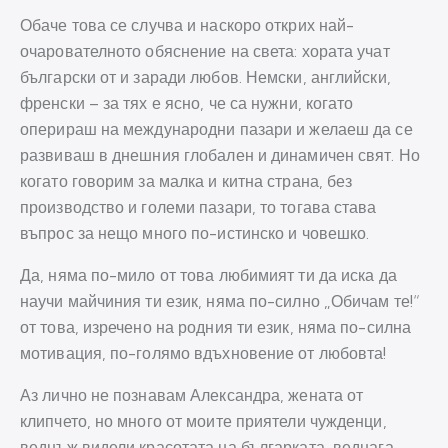
Обаче това се случва и наскоро открих най-
очарователното обяснение на света: хората учат
български от и заради любов. Немски, английски,
френски – за тях е ясно, че са нужни, когато
оперираш на международни пазари и желаеш да се
развиваш в днешния глобален и динамичен свят. Но
когато говорим за малка и китна страна, без
производство и големи пазари, то тогава става
въпрос за нещо много по-истинско и човешко.
Да, няма по-мило от това любимият ти да иска да
научи майчиния ти език, няма по-силно „Обичам те!“
от това, изречено на родния ти език, няма по-силна
мотивация, по-голямо вдъхновение от любовта!
Аз лично не познавам Александра, жената от
клипчето, но много от моите приятели чужденци,
веднъж видели красотата на българката, веднага