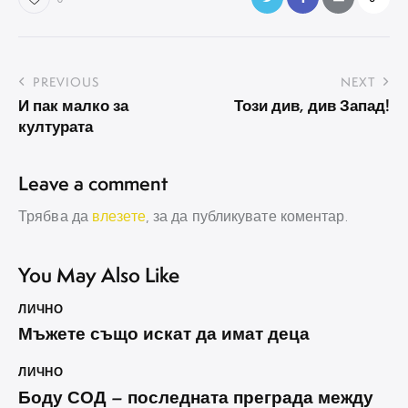
Навигация
PREVIOUS
NEXT
И пак малко за
Този див, див Запад!
културата
Leave a comment
Трябва да
влезете
, за да публикувате коментар.
You May Also Like
ЛИЧНО
Мъжете също искат да имат деца
ЛИЧНО
Боду СОД – последната преграда между