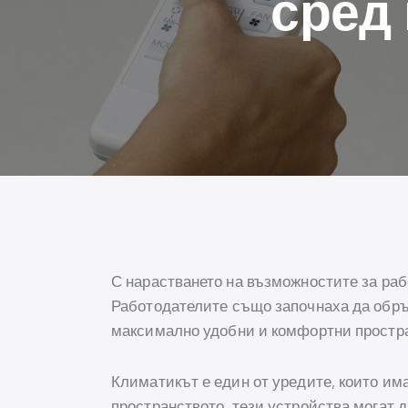
сред
С нарастването на възможностите за раб
Работодателите също започнаха да обръщ
максимално удобни и комфортни простра
Климатикът е един от уредите, които им
пространството, тези устройства могат 