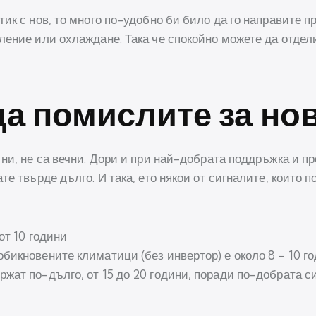
ик с нов, то много по-удобно би било да го направите п
ление или охлаждане. Така че спокойно можете да отдели
да помислите за но
ни, не са вечни. Дори и при най-добрата поддръжка и п
е твърде дълго. И така, ето някои от сигналите, които п
от 10 години
бикновените климатици (без инвертор) е около 8 – 10 г
жат по-дълго, от 15 до 20 години, поради по-добрата 