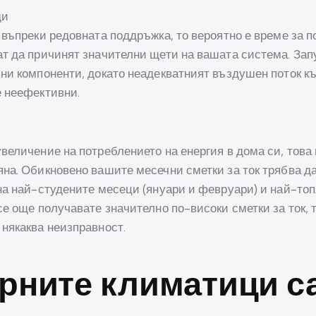
ди
 въпреки редовната поддръжка, то вероятно е време за 
ат да причинят значителни щети на вашата система. За
лни компоненти, докато неадекватният въздушен поток к
е неефективни.
еличение на потреблението на енергия в дома си, това 
на. Обикновено вашите месечни сметки за ток трябва да
а най-студените месеци (януари и февруари) и най-топли
се още получавате значително по-високи сметки за ток, 
някаква неизправност.
рните климатици с