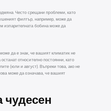
подмяна. Често срещани проблеми, като
пушеният филтър, например, може да
ъм изпарителната бобина може да
може да е знак, че вашият климатик не
 останат относително постоянни, като
те (юли и август). Въпреки това, ако не
това може да означава, че вашият
а чудесен