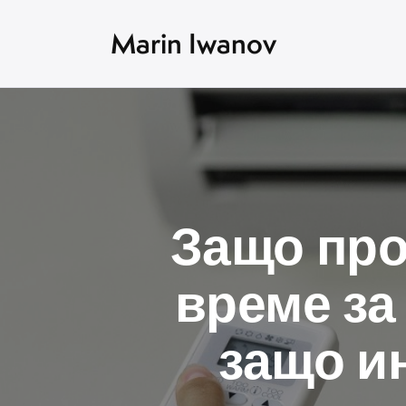
Marin Iwanov
Защо про
време за
защо и