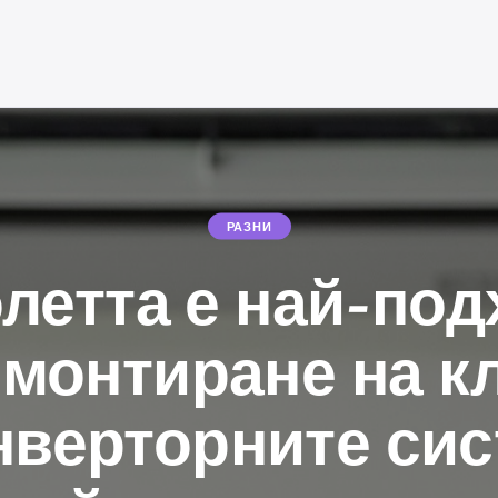
РАЗНИ
летта е най-по
 монтиране на к
нверторните сис