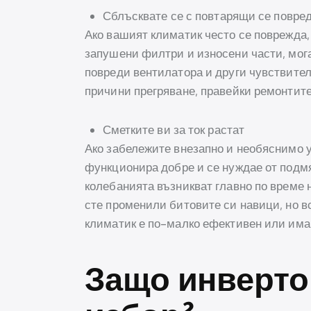
Сблъсквате се с повтарящи се повре
Ако вашият климатик често се поврежда,
запушени филтри и износени части, мог
повреди вентилатора и други чувствите
причини прегряване, правейки ремонтит
Сметките ви за ток растат
Ако забележите внезапно и необяснимо ув
функционира добре и се нуждае от подмя
колебанията възникват главно по време н
сте променили битовите си навици, но в
климатик е по-малко ефективен или има 
Защо инверто