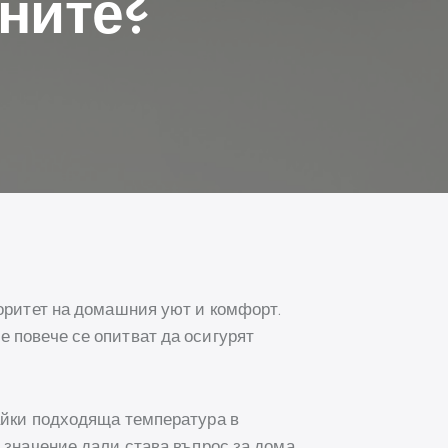
ните?
иоритет на домашния уют и комфорт.
 повече се опитват да осигурят
жайки подходяща температура в
з значение дали става въпрос за дома