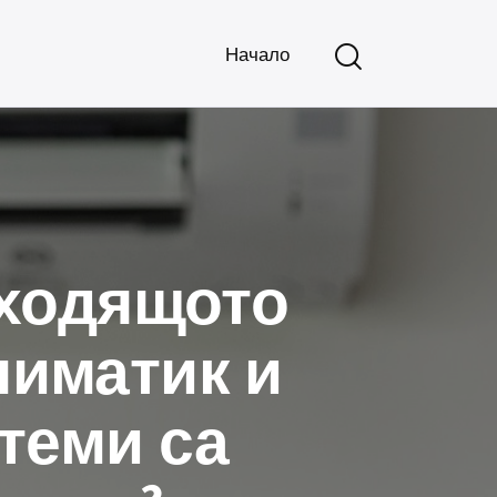
Начало
дходящото
лиматик и
теми са