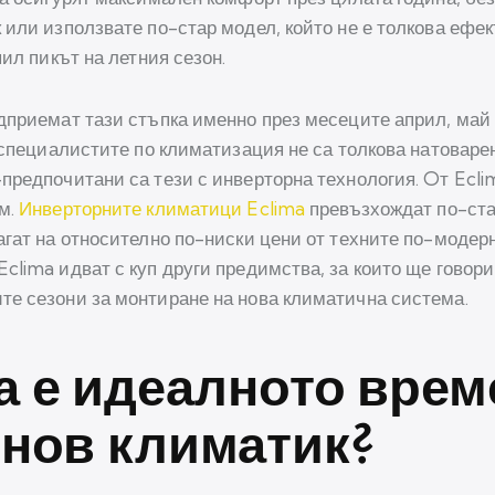
 или използвате по-стар модел, който не е толкова ефек
пил пикът на летния сезон.
дприемат тази стъпка именно през месеците април, май 
 специалистите по климатизация не са толкова натоварен
предпочитани са тези с инверторна технология. Oт Ecli
м.
Инверторните климатици Eclima
превъзхождат по-ста
агат на относително по-ниски цени от техните по-моде
lima идват с куп други предимства, за които ще говори
те сезони за монтиране на нова климатична система.
 е идеалното врем
 нов климатик?