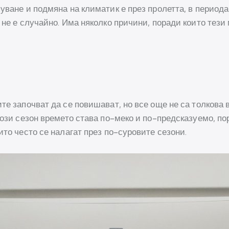
уване и подмяна на климатик е през пролетта, в периода
 не е случайно. Има няколко причини, поради които тези
те започват да се повишават, но все още не са толкова 
този сезон времето става по-меко и по-предсказуемо, п
ито често се налагат през по-суровите сезони.