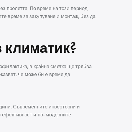
рез пролетта. По време на този период
те време за закупуване и монтаж, без да
в климатик?
рофилактика, в крайна сметка ще трябва
оказват, че може би е време да
одини. Съвременните инверторни и
си ефективност и по-модерните