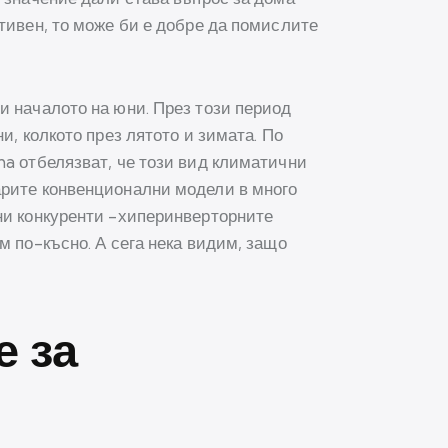
тивен, то може би е добре да помислите
и началото на юни. През този период
и, колкото през лятото и зимата. По
ma отбелязват, че този вид климатични
рите конвенционални модели в много
рни конкуренти -хиперинверторните
м по-късно. А сега нека видим, защо
е за