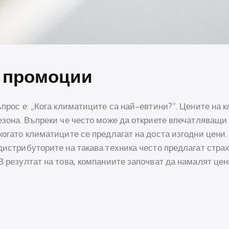
и промоции
ъпрос е: „Кога климатиците са най-евтини?“. Цените на
сезона. Въпреки че често може да откриете впечатляващи
когато климатиците се предлагат на доста изгодни цени.
дистрибуторите на такава техника често предлагат стра
В резултат на това, компаниите започват да намалят цен