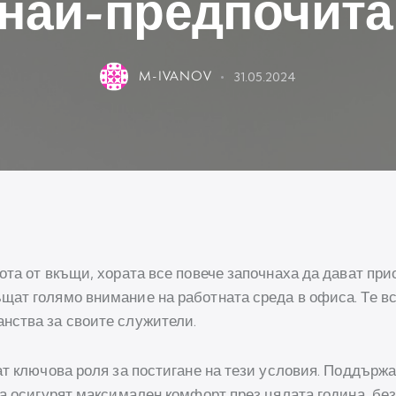
 най-предпочита
M-IVANOV
31.05.2024
ота от вкъщи, хората все повече започнаха да дават пр
ат голямо внимание на работната среда в офиса. Те все
нства за своите служители.
ат ключова роля за постигане на тези условия. Поддър
да осигурят максимален комфорт през цялата година, бе