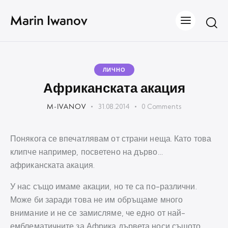
Marin Iwanov
ЛИЧНО
Африканската акация
M-IVANOV
31.08.2014
0
Comments
Понякога се впечатлявам от страни неща. Като това
клипче например, посветено на дърво…
африканската акация.
У нас също имаме акации, но те са по-различни.
Може би заради това не им обръщаме много
внимание и не се замисляме, че едно от най-
емблематичните за Африка дървета носи същото