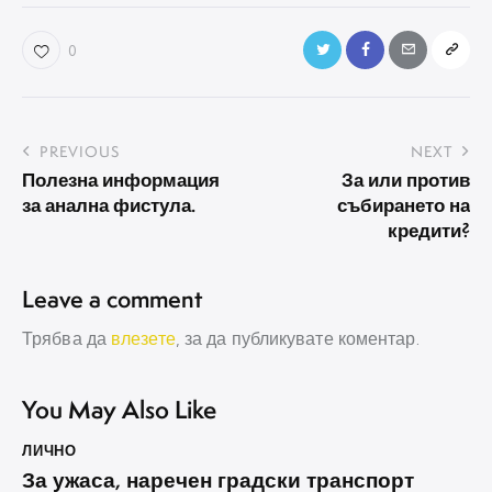
0
Навигация
PREVIOUS
NEXT
Полезна информация
За или против
за анална фистула.
събирането на
кредити?
Leave a comment
Трябва да
влезете
, за да публикувате коментар.
You May Also Like
ЛИЧНО
За ужаса, наречен градски транспорт