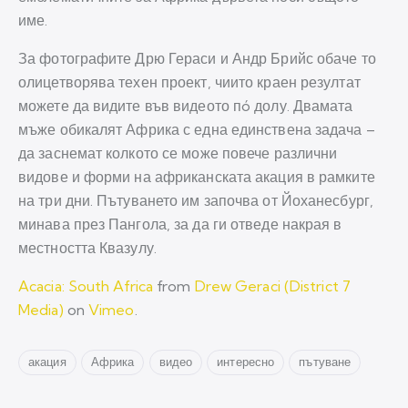
име.
За фотографите Дрю Гераси и Андр Брийс обаче то
олицетворява техен проект, чиито краен резултат
можете да видите във видеото пó долу. Двамата
мъже обикалят Африка с една единствена задача –
да заснемат колкото се може повече различни
видове и форми на африканската акация в рамките
на три дни. Пътуването им започва от Йоханесбург,
минава през Пангола, за да ги отведе накрая в
местността Квазулу.
Acacia: South Africa
from
Drew Geraci (District 7
Media)
on
Vimeo
.
акация
Африка
видео
интересно
пътуване