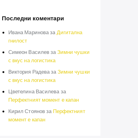
Последни коментари
Ивана Маринова
за
Дигитална
гнилост
Симеон Василев
за
Зимни чушки
с вкус на логистика
Виктория Радева
за
Зимни чушки
с вкус на логистика
Цветелина Василева
за
Перфектният момент е капан
Кирил Стоянов
за
Перфектният
момент е капан