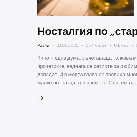
Носталгия по „ста
Разни
23.05.2020
557
Views
0
Likes
Кино – една дума, съчетаваща толкова м
прочетохте, веднага се сетихте за любим
допадат. И в моята глава се появиха мног
малко по-назад във времето. Съвсем нас