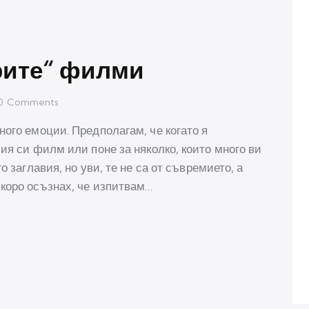
рите“ филми
0
Comments
ного емоции. Предполагам, че когато я
ия си филм или поне за няколко, които много ви
о заглавия, но уви, те не са от съвремието, а
коро осъзнах, че изпитвам…