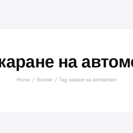
 каране на авто
Home
Всички
Tag: каране на автомобил