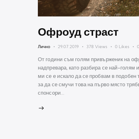
Офроуд страст
Лично
29.07.2019
378
Views
0
Likes
От години съм голям привърженик на оф
надпревара, като разбира се най-голям 
ми се е искало да се пробвам в подобен 
за да се смучи това на първо място тряб
спонсори…