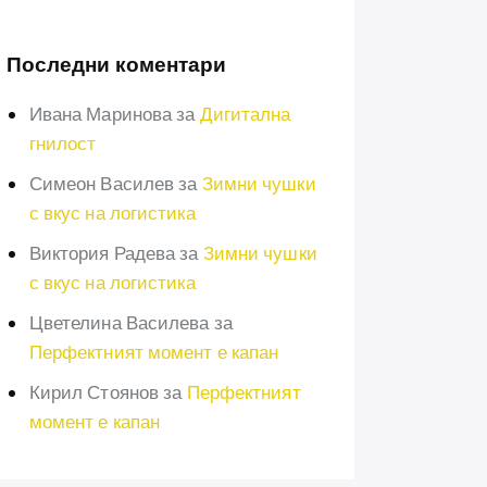
Последни коментари
Ивана Маринова
за
Дигитална
гнилост
Симеон Василев
за
Зимни чушки
с вкус на логистика
Виктория Радева
за
Зимни чушки
с вкус на логистика
Цветелина Василева
за
Перфектният момент е капан
Кирил Стоянов
за
Перфектният
момент е капан