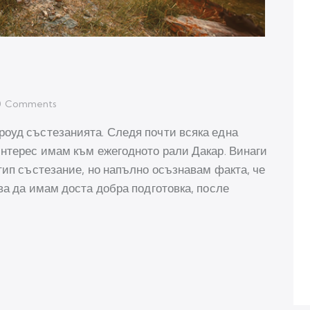
0
Comments
роуд състезанията. Следя почти всяка една
интерес имам към ежегодното рали Дакар. Винаги
тип състезание, но напълно осъзнавам факта, че
ва да имам доста добра подготовка, после