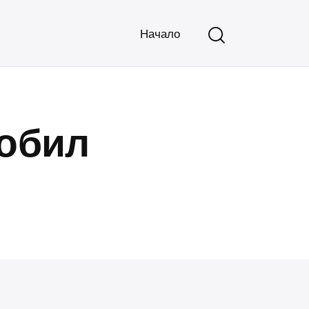
Начало
мобил