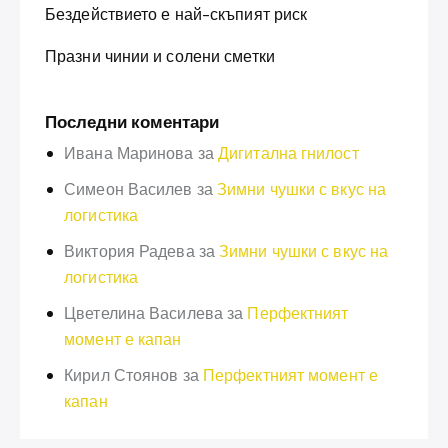
Бездействието е най-скъпият риск
Празни чинии и солени сметки
Последни коментари
Ивана Маринова
за
Дигитална гнилост
Симеон Василев
за
Зимни чушки с вкус на
логистика
Виктория Радева
за
Зимни чушки с вкус на
логистика
Цветелина Василева
за
Перфектният
момент е капан
Кирил Стоянов
за
Перфектният момент е
капан