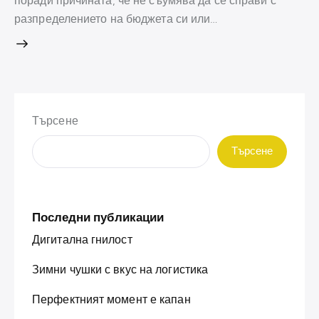
поради причината, че не съумява да се справи с
разпределението на бюджета си или…
Търсене
Търсене
Последни публикации
Дигитална гнилост
Зимни чушки с вкус на логистика
Перфектният момент е капан