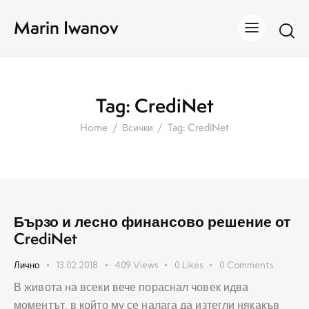
Marin Iwanov
Tag: CrediNet
Home
Всички
Tag: CrediNet
Бързо и лесно финансово решение от
CrediNet
Лично
13.02.2018
409
Views
0
Likes
0
Comments
В живота на всеки вече пораснал човек идва
моментът, в който му се налага да изтегли някакъв