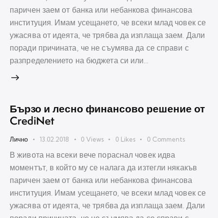
паричен заем от банка или небанкова финансова
институция. Имам усещането, че всеки млад човек се
ужасява от идеята, че трябва да изплаща заем. Дали
поради причината, че не съумява да се справи с
разпределението на бюджета си или…
Бързо и лесно финансово решение от
CrediNet
Лично
13.02.2018
0
Views
0
Likes
0
Comments
В живота на всеки вече пораснал човек идва
моментът, в който му се налага да изтегли някакъв
паричен заем от банка или небанкова финансова
институция. Имам усещането, че всеки млад човек се
ужасява от идеята, че трябва да изплаща заем. Дали