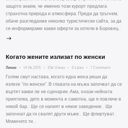
защото знаем, че именно този курорт предлага
страхотна природа и атмосфера. Преди да тръгнем,
обаче разгледахме няколко туристически сайта, за да
се информираме какви оферти за хотели в Боровец…
Когато жените излизат по женски
Лично
14.06.2015
356
Views
0
Likes
1
Comment
Голям смут настава, когато една жена реши да
излезе "по женски". В главата на мъжа започват да се
въртят какви ли не сценарии. Ама, онази нейната
приятелка, дето в момента е самотна, ще я повлече в
някой бар... Ще се напият в някое заведение... Ще
започнат да ги свалят други мъже... Ще флиртуват...
Момичето ти…