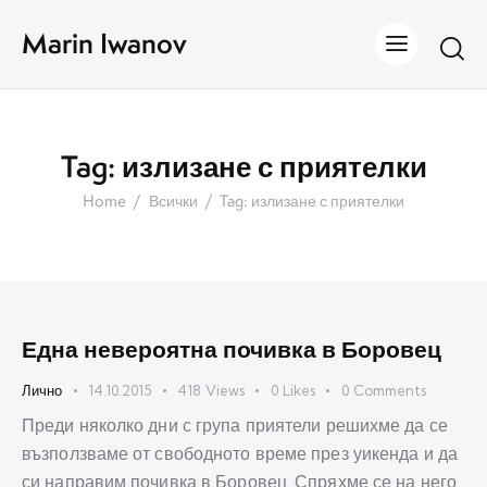
Marin Iwanov
Tag: излизане с приятелки
Home
Всички
Tag: излизане с приятелки
Една невероятна почивка в Боровец
Лично
14.10.2015
418
Views
0
Likes
0
Comments
Преди няколко дни с група приятели решихме да се
възползваме от свободното време през уикенда и да
си направим почивка в Боровец. Спряхме се на него,