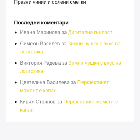
Празни чинии и солени сметки
Последни коментари
Ивана Маринова
за
Дигитална гнилост
Симеон Василев
за
Зимни чушки с вкус на
логистика
Виктория Радева
за
Зимни чушки с вкус на
логистика
Цветелина Василева
за
Перфектният
момент е капан
Кирил Стоянов
за
Перфектният момент е
капан