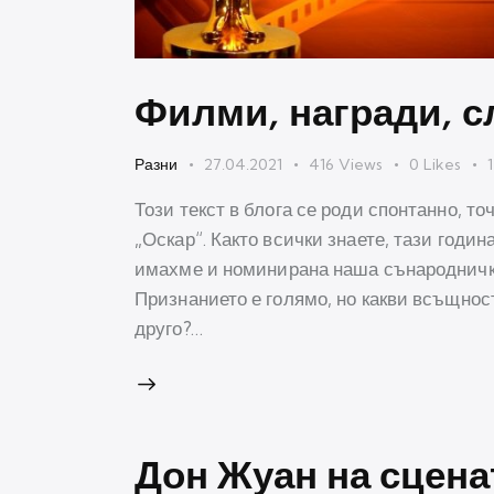
Филми, награди, с
Разни
27.04.2021
416
Views
0
Likes
1
Този текст в блога се роди спонтанно, т
„Оскар“. Както всички знаете, тази годин
имахме и номинирана наша сънародничка
Признанието е голямо, но какви всъщнос
друго?…
Дон Жуан на сцена