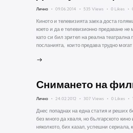
Лично
09.06.2014
535
Views
0
Likes
Киното и телевизията заеха доста голям
което и да е телевизионно предаване не 
като си бил зрител на реална театрална 
посланията, които предава трудно могат
Снимането на фил
Лично
24.02.2012
307
Views
0
Likes
Днес попаднах на една статия и реших б
без много да хваля, но българското кино
няколкото, бих казал, успешни сериала, 