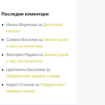
Последни коментари
Ивана Маринова
за
Дигитална
гнилост
Симеон Василев
за
Зимни чушки
с вкус на логистика
Виктория Радева
за
Зимни чушки
с вкус на логистика
Цветелина Василева
за
Перфектният момент е капан
Кирил Стоянов
за
Перфектният
момент е капан