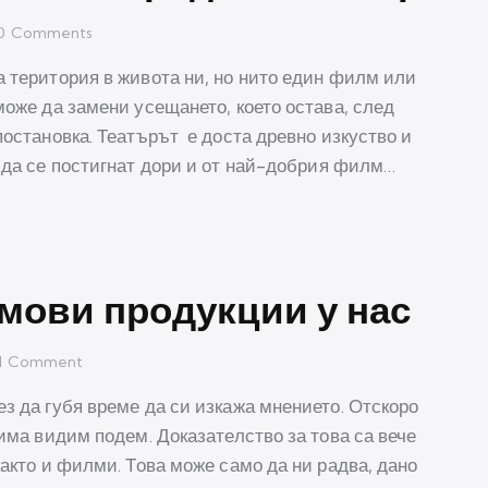
0
Comments
а територия в живота ни, но нито един филм или
може да замени усещането, което остава, след
постановка. Театърът е доста древно изкуство и
 да се постигнат дори и от най-добрия филм…
мови продукции у нас
1
Comment
ез да губя време да си изкажа мнението. Отскоро
 има видим подем. Доказателство за това са вече
както и филми. Това може само да ни радва, дано