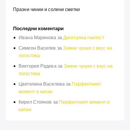
Празни чинии и солени сметки
Последни коментари
Ивана Маринова
за
Дигитална гнилост
Симеон Василев
за
Зимни чушки с вкус на
логистика
Виктория Радева
за
Зимни чушки с вкус на
логистика
Цветелина Василева
за
Перфектният
момент е капан
Кирил Стоянов
за
Перфектният момент е
капан