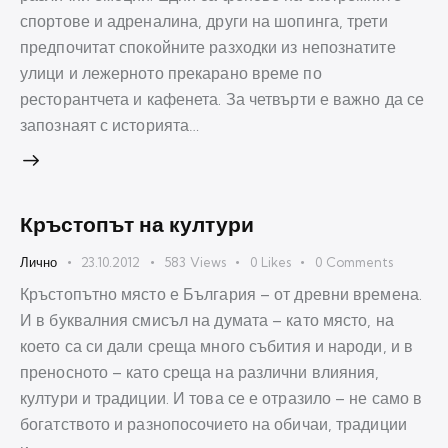
спортове и адреналина, други на шопинга, трети
предпочитат спокойните разходки из непознатите
улици и лежерното прекарано време по
ресторантчета и кафенета. За четвърти е важно да се
запознаят с историята…
Кръстопът на култури
Лично
23.10.2012
583
Views
0
Likes
0
Comments
Кръстопътно място е България – от древни времена.
И в буквалния смисъл на думата – като място, на
което са си дали среща много събития и народи, и в
преносното – като среща на различни влияния,
култури и традиции. И това се е отразило – не само в
богатството и разнопосочието на обичаи, традиции