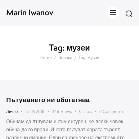
Marin Iwanov
Tag: музеи
Home
Всички
Tag: музеи
Пътуването ни обогатява
Лично
23.05.2018
348
Views
0
Likes
0
Comments
Обичам да пътувам и съм сигурен, че всеки човек
обича да го прави. И като пътуват хората търсят
различни емоции. Едни са фенове на екстремните