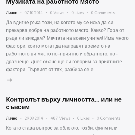
Музиката на работното място
Лично
07.10.2014
0
Views
0
Likes
0
Comments
Да вдигне ръка този, на когото му се иска да си
прекарва добре на работното място. Какво? Гора от
ръце ли виждам? Мечтата на всеки учител! Има много
фактори, които могат да направят времето на
работното ви място по-приятно и обратното, по-
дразнещо. Днес обаче ще си говорим за приятните
фактори. Първият от тях, разбира се е…
Контролът върху личността… или не
съвсем
Лично
29.09.2014
487
Views
0
Likes
0
Comments
Когато става въпрос за облекло, гозби, филм или