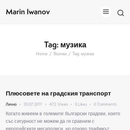
Marin Iwanov
Tag: музика
Home
Всички
Tag: музика
Плюсовете на градския транспорт
Лично
20.07.2017
472
Views
0
Likes
0
Comments
Когато живеем в големите български градове, които
със сигурност не можем да ги сравним с
европейските мегаполиси, но отново трафикът