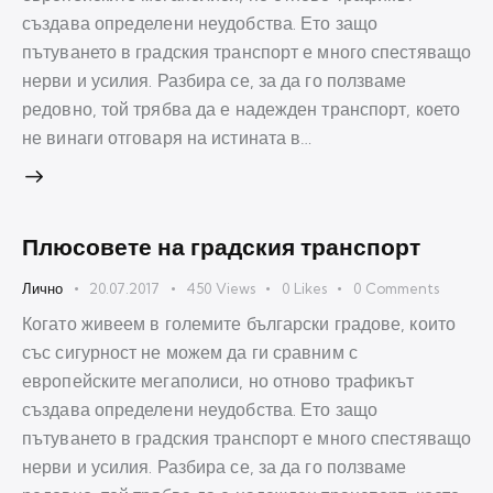
създава определени неудобства. Ето защо
пътуването в градския транспорт е много спестяващо
нерви и усилия. Разбира се, за да го ползваме
редовно, той трябва да е надежден транспорт, което
не винаги отговаря на истината в…
Плюсовете на градския транспорт
Лично
20.07.2017
450
Views
0
Likes
0
Comments
Когато живеем в големите български градове, които
със сигурност не можем да ги сравним с
европейските мегаполиси, но отново трафикът
създава определени неудобства. Ето защо
пътуването в градския транспорт е много спестяващо
нерви и усилия. Разбира се, за да го ползваме