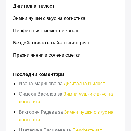
Дигитална гнилост
Зимни чушки с вкус на логистика
Перфектният момент е капан
Бездействието е най-скъпият риск
Празни чинии и солени сметки
Последни коментари
Ивана Маринова
за
Дигитална гнилост
Симеон Василев
за
Зимни чушки с вкус на
логистика
Виктория Радева
за
Зимни чушки с вкус на
логистика
Цветелина Василева
за
Перфектният