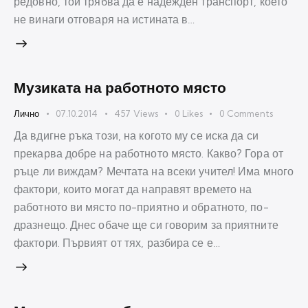
редовно, той трябва да е надежден транспорт, което
не винаги отговаря на истината в…
Музиката на работното място
Лично
07.10.2014
457
Views
0
Likes
0
Comments
Да вдигне ръка този, на когото му се иска да си
прекарва добре на работното място. Какво? Гора от
ръце ли виждам? Мечтата на всеки учител! Има много
фактори, които могат да направят времето на
работното ви място по-приятно и обратното, по-
дразнещо. Днес обаче ще си говорим за приятните
фактори. Първият от тях, разбира се е…