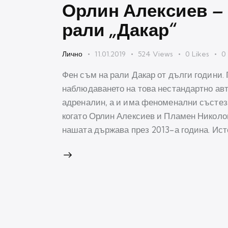
Орлин Алексиев – 
рали „Дакар“
Лично
11.01.2019
524
Views
0
Likes
0
Фен съм на рали Дакар от дълги години. 
наблюдаването на това нестандартно ав
адреналин, а и има феноменални състез
когато Орлин Алексиев и Пламен Николо
нашата държава през 2013-а година. Ис