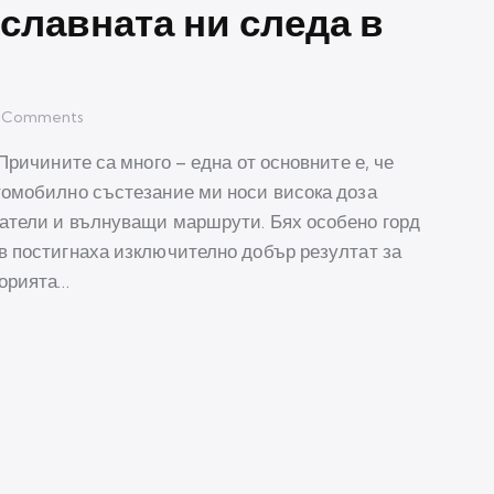
славната ни следа в
Comments
Причините са много – една от основните е, че
томобилно състезание ми носи висока доза
атели и вълнуващи маршрути. Бях особено горд
в постигнаха изключително добър резултат за
торията…