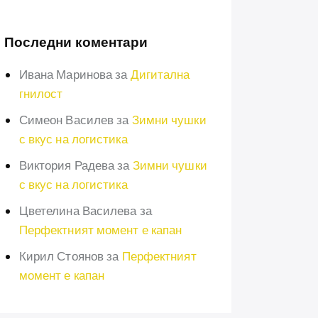
Последни коментари
Ивана Маринова
за
Дигитална
гнилост
Симеон Василев
за
Зимни чушки
с вкус на логистика
Виктория Радева
за
Зимни чушки
с вкус на логистика
Цветелина Василева
за
Перфектният момент е капан
Кирил Стоянов
за
Перфектният
момент е капан