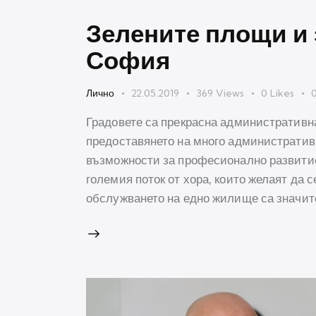
Зелените площи и 
София
Лично
22.05.2019
369
Views
0
Likes
Градовете са прекрасна административна
предоставянето на много административн
възможности за професионално развитие
големия поток от хора, които желаят да с
обслужването на едно жилище са значит