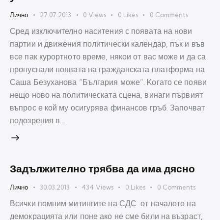
Лично
27.07.2013
0
Views
0
Likes
0
Comments
Сред изключително наситения с появата на нови
партии и движения политически календар, пък и във
все пак курортното време, някои от вас може и да са
пропуснали появата на гражданската платформа на
Саша Безуханова “България може”. Kогато се появи
нещо ново на политическата сцена, винаги първият
въпрос е кой му осигурява финансов гръб. Започват
подозрения в…
Задължително трябва да има дясно
Лично
30.03.2013
434
Views
0
Likes
0
Comments
Всички помним митингите на СДС от началото на
демокрацията или поне ако не сме били на възраст,