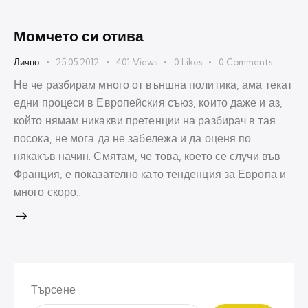
Момчето си отива
Лично
25.05.2012
401
Views
0
Likes
0
Comments
Не че разбирам много от външна политика, ама текат
едни процеси в Европейския съюз, които даже и аз,
който нямам никакви претенции на разбирач в тая
посока, не мога да не забележа и да оценя по
някакъв начин. Смятам, че това, което се случи във
Франция, е показателно като тенденция за Европа и
много скоро…
Търсене