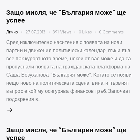
Защо мисля, че “България може” ще
успее
Лично
27.07.2013
391
Views
0
Likes
0
Comments
Сред изключително наситения с появата на нови
партии и движения политически календар, пък и във
все пак курортното време, някои от вас може и да са
пропуснали появата на гражданската платформа на
Саша Безуханова “България може”. Kогато се появи
нещо ново на политическата сцена, винаги първият
въпрос е кой му осигурява финансов гръб. Започват
подозрения в…
Защо мисля, че “България може” ще
успее