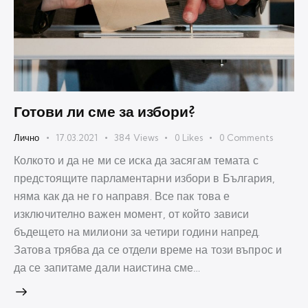
Готови ли сме за избори?
Лично
17.03.2021
384
Views
0
Likes
0
Comments
Колкото и да не ми се иска да засягам темата с
предстоящите парламентарни избори в България,
няма как да не го направя. Все пак това е
изключително важен момент, от който зависи
бъдещето на милиони за четири години напред.
Затова трябва да се отдели време на този въпрос и
да се запитаме дали наистина сме…