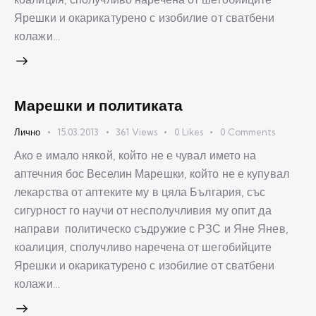
Ярешки и окарикатурено с изобилие от сватбени
колажи…
Марешки и политиката
Лично
15.03.2013
361
Views
0
Likes
0
Comments
Ако е имало някой, който не е чувал името на
аптечния бос Веселин Марешки, който не е купувал
лекарства от аптеките му в цяла България, със
сигурност го научи от несполучливия му опит да
направи политическо съдружие с РЗС и Яне Янев,
коалиция, сполучливо наречена от шегобийците
Ярешки и окарикатурено с изобилие от сватбени
колажи…