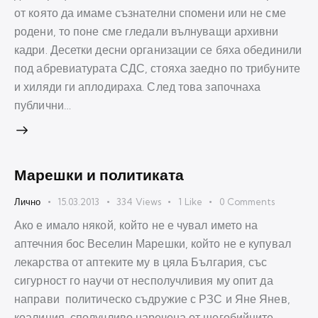
от която да имаме съзнателни спомени или не сме
родени, то поне сме гледали вълнуващи архивни
кадри. Десетки десни организации се бяха обединили
под абревиатурата СДС, стояха заедно по трибуните
и хиляди ги аплодираха. След това започнаха
публични…
Марешки и политиката
Лично
15.03.2013
334
Views
1
Like
0
Comments
Ако е имало някой, който не е чувал името на
аптечния бос Веселин Марешки, който не е купувал
лекарства от аптеките му в цяла България, със
сигурност го научи от несполучливия му опит да
направи политическо съдружие с РЗС и Яне Янев,
коалиция, сполучливо наречена от шегобийците